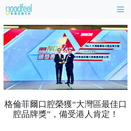
格倫菲爾口腔榮獲“大灣區最佳口
腔品牌獎”，備受港人肯定！