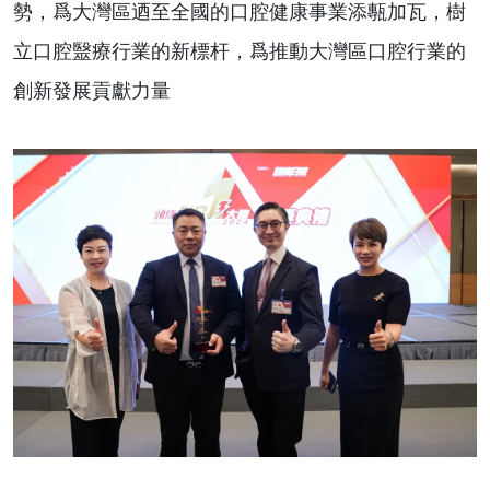
勢，爲大灣區迺至全國的口腔健康事業添甎加瓦，樹
立口腔毉療行業的新標杆，爲推動大灣區口腔行業的
創新發展貢獻力量