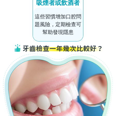
吸煙者或飲酒者
這些習慣增加口腔問
題風險，定期檢查可
幫助發現隱患
牙齒檢查一年幾次比較好？