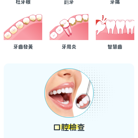
杜牙根
齙牙
牙痛
牙齒發黃
牙周炎
智慧齒
口腔檢查