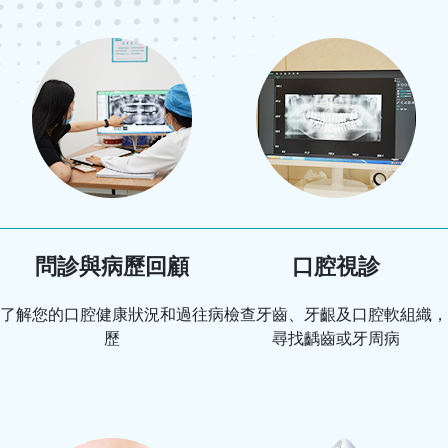
問診與病歷回顧
口腔視診
了解您的口腔健康狀況和過往病
檢查牙齒、牙齦及口腔軟組織，
歷
尋找齲齒或牙周病