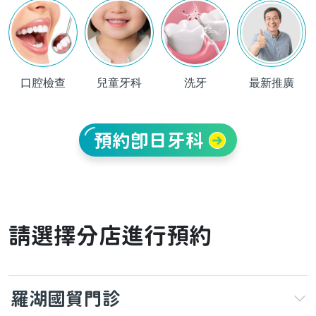
口腔檢查
兒童牙科
洗牙
最新推廣
預約即日牙科
請選擇分店進行預約
羅湖國貿門診