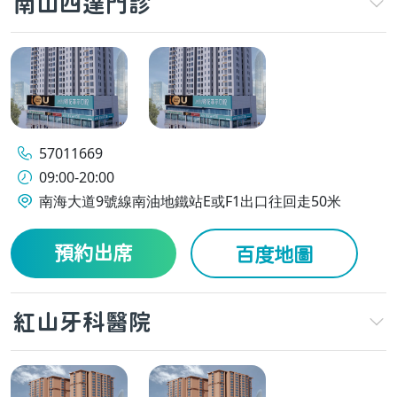
南山四達門診
57011669
09:00-20:00
南海大道9號線南油地鐵站E或F1出口往回走50米
預約出席
百度地圖
紅山牙科醫院