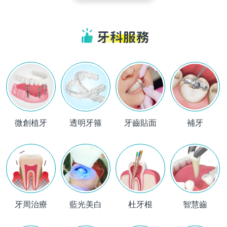
牙科服務
微創植牙
透明牙箍
牙齒貼面
補牙
牙周治療
藍光美白
杜牙根
智慧齒