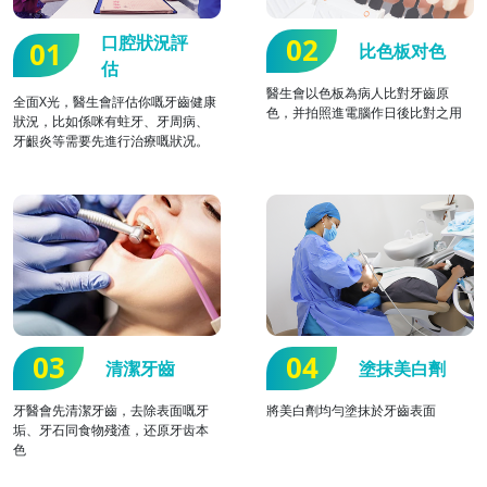
口腔狀況評
02
01
比色板对色
估
醫生會以色板為病人比對牙齒原
全面X光，醫生會評估你嘅牙齒健康
色，并拍照進電腦作日後比對之用
狀況，比如係咪有蛀牙、牙周病、
牙齦炎等需要先進行治療嘅狀况。
03
04
清潔牙齒
塗抹美白劑
牙醫會先清潔牙齒，去除表面嘅牙
將美白劑均勻塗抹於牙齒表面
垢、牙石同食物殘渣，还原牙齿本
色