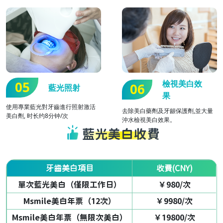
05
檢視美白效
06
藍光照射
果
使用專業藍光對牙齒進行照射激活
去除美白藥劑及牙龈保護劑,並大量
美白劑, 时长约8分钟/次
沖水檢視美白效果。
藍光美白收費
牙齒美白項目
收費(CNY)
單次藍光美白（僅限工作日）
￥980/次
Msmile美白年票（12次）
￥9980/次
Msmile美白年票（無限次美白）
￥19800/次