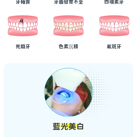
牙釉質
牙齒發育不全
四環素牙
死髓牙
色素沉積
氟斑牙
藍光美白