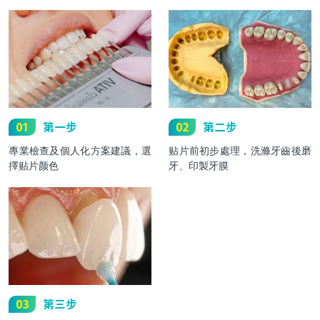
01
第一步
02
第二步
專業檢查及個人化方案建議，選
贴片前初步處理，洗滌牙齒後磨
擇贴片颜色
牙、印製牙膜
03
第三步