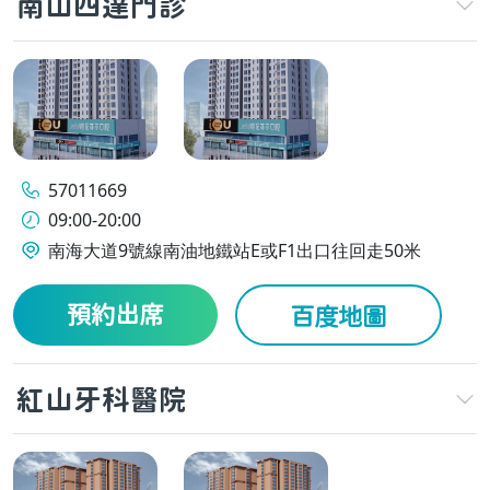
南山四達門診
57011669
09:00-20:00
南海大道9號線南油地鐵站E或F1出口往回走50米
預約出席
百度地圖
紅山牙科醫院