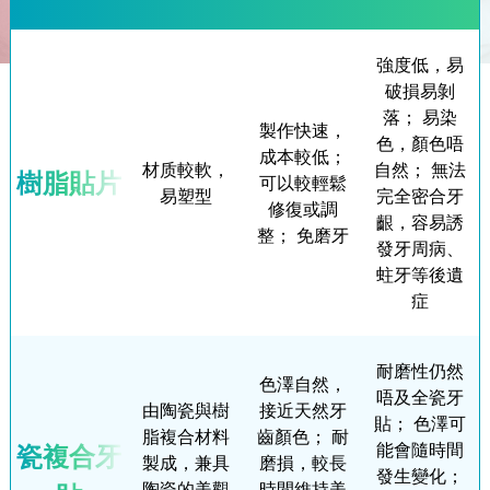
強度低，易
破損易剝
落； 易染
製作快速，
色，顏色唔
成本較低；
材质較軟，
自然； 無法
樹脂貼片
可以較輕鬆
易塑型
完全密合牙
修復或調
齦，容易誘
整； 免磨牙
發牙周病、
蛀牙等後遺
症
耐磨性仍然
色澤自然，
唔及全瓷牙
由陶瓷與樹
接近天然牙
貼； 色澤可
脂複合材料
齒顏色； 耐
瓷複合牙
能會隨時間
製成，兼具
磨損，較長
發生變化；
陶瓷的美觀
時間維持美