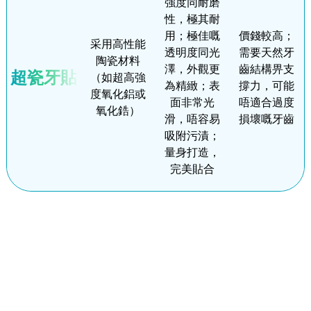
強度同耐磨
性，極其耐
用；極佳嘅
價錢較高；
采用高性能
透明度同光
需要天然牙
陶瓷材料
澤，外觀更
齒結構畀支
超瓷牙貼
（如超高強
為精緻；表
撐力，可能
度氧化鋁或
面非常光
唔適合過度
氧化鋯）
滑，唔容易
損壞嘅牙齒
吸附污漬；
量身打造，
完美貼合