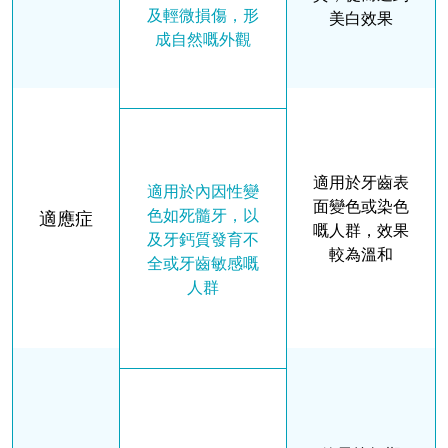
及輕微損傷，形
美白效果
成自然嘅外觀
適用於牙齒表
適用於內因性變
面變色或染色
色如死髓牙，以
適應症
嘅人群，效果
及牙鈣質發育不
較為溫和
全或牙齒敏感嘅
人群