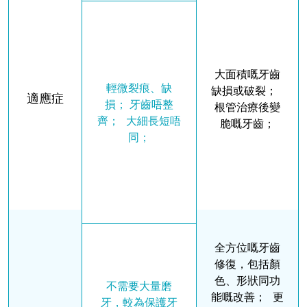
大面積嘅牙齒
輕微裂痕、缺
缺損或破裂；
適應症
損； 牙齒唔整
根管治療後變
齊； 大細長短唔
脆嘅牙齒；
同；
全方位嘅牙齒
修復，包括顏
色、形狀同功
不需要大量磨
能嘅改善； 更
牙，較為保護牙