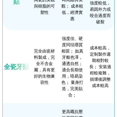
貼
強度較低，
與樹脂的可
觀； 成本較
易因外力或
塑性
低，經濟實
咬合過度而
惠
破裂
強度佳、硬
度同琺瑯質
成本較高，
完全由瓷材
相當； 如真
定制製作週
料製成，完
牙般色澤，
期相對較
全不含金
通透自然；
全瓷牙貼
長； 安裝過
屬，具有更
適合長期使
程較複雜，
好的生物兼
用，唔易染
損壞後調整
容性
色； 量身打
成本較高
造，完美貼
合；
更高嘅抗壓