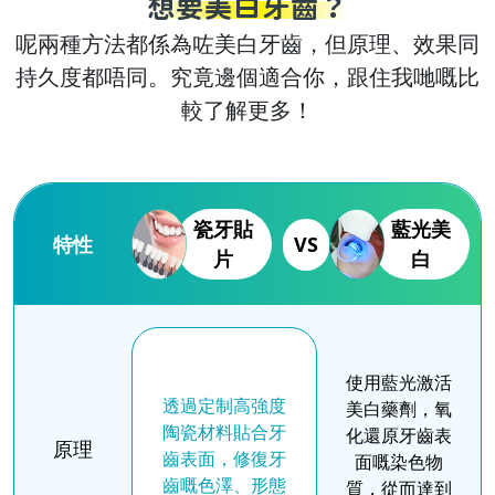
想要美白牙齒？
呢兩種方法都係為咗美白牙齒，但原理、效果同
持久度都唔同。究竟邊個適合你，跟住我哋嘅比
較了解更多！
瓷牙貼
藍光美
特性
VS
片
白
使用藍光激活
透過定制高強度
美白藥劑，氧
陶瓷材料貼合牙
化還原牙齒表
原理
齒表面，修復牙
面嘅染色物
齒嘅色澤、形態
質，從而達到