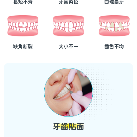
長短不齊
牙齒染色
四環素牙
缺角断裂
大小不一
齒色不均
牙齒貼面