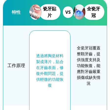
瓷牙貼
全瓷牙
特性
VS
片
冠
全瓷牙冠覆蓋
整顆牙齒，提
透過將陶瓷材料
供強度支持及
製成薄片，貼合
工作原理
功能恢復，能
在牙齒表面，修
應對牙齒嚴重
復外觀問題，提
損傷或缺失情
供輕微的功能恢
況
復