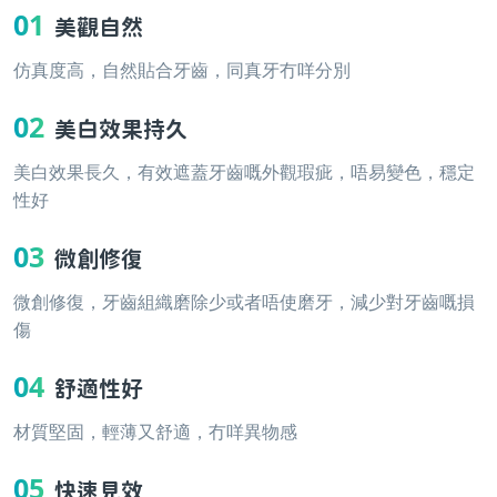
01
美觀自然
仿真度高，自然貼合牙齒，同真牙冇咩分別
02
美白效果持久
美白效果長久，有效遮蓋牙齒嘅外觀瑕疵，唔易變色，穩定
性好
03
微創修復
微創修復，牙齒組織磨除少或者唔使磨牙，減少對牙齒嘅損
傷
04
舒適性好
材質堅固，輕薄又舒適，冇咩異物感
05
快速見效