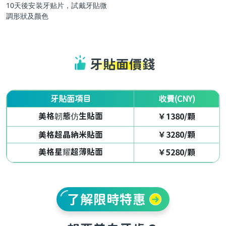
10天後安装牙贴片，試戴牙貼微
調形狀及颜色
牙貼面價錢
牙貼面項目
收費(CNY)
美格韌態仿生貼面
￥1380/顆
美格超晶納米貼面
￥3280/顆
美格星耀超薄貼面
￥5280/顆
了解限時特惠