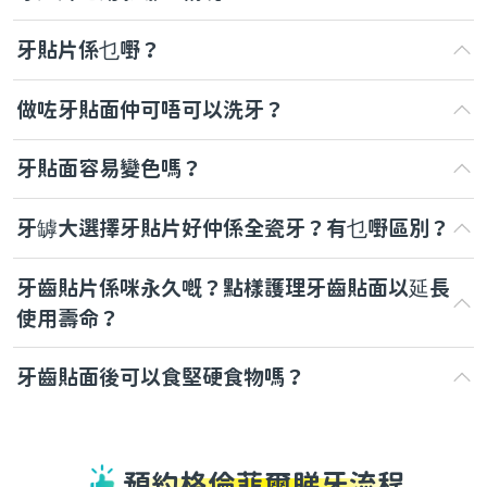
牙貼片係乜嘢？
做咗牙貼面仲可唔可以洗牙？
牙貼面容易變色嗎？
牙罅大選擇牙貼片好仲係全瓷牙？有乜嘢區別？
牙齒貼片係咪永久嘅？點樣護理牙齒貼面以延長
使用壽命？
牙齒貼面後可以食堅硬食物嗎？
預約格倫菲爾睇牙流程