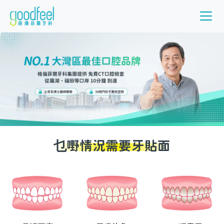
乜嘢情況需要牙貼面