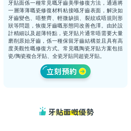
牙貼面係一種常見嘅牙齒美學修復方法，通過將
一層薄薄嘅瓷修復材料粘接喺牙齒表面，解決如
牙齒變色、唔整齊、輕微缺損、裂紋或唔規則形
狀等問題，恢復牙齒嘅形態同改善色澤。由於設
計精細以及超薄特點，瓷牙貼片通常唔需要大量
磨削原始牙齒，係一種保留牙齒結構並且具有高
度美觀性嘅修復方式。常見嘅陶瓷牙貼方案包括
瓷/陶瓷複合牙貼、全瓷牙貼同超瓷牙貼。
立刻預約
牙貼面嘅優勢