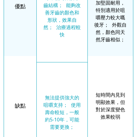
加堅固耐用，
齒結構； 能夠改
優點
特別適用於咀
善牙齒的顏色和
嚼壓力較大嘅
形狀，效果自
後牙； 外觀自
然； 治療過程較
然，顏色同天
快
然牙齒相似；
短時間內見到
無法提供強大的
明顯效果，但
咀嚼支持； 使用
缺點
對於深度變色
壽命較短，一般
效果較弱
約5-10年，可能
需要更換；