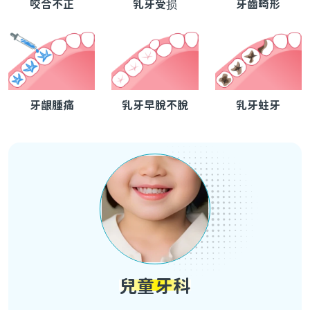
咬合不正
乳牙受损
牙齒畸形
牙龈腫痛
乳牙早脱不脱
乳牙蛀牙
兒童牙科