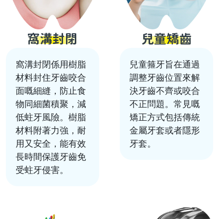
窩溝封閉
兒童矯齒
窩溝封閉係用樹脂
兒童箍牙旨在通過
材料封住牙齒咬合
調整牙齒位置來解
面嘅細縫，防止食
決牙齒不齊或咬合
物同細菌積聚，減
不正問題。常見嘅
低蛀牙風險。樹脂
矯正方式包括傳統
材料附著力強，耐
金屬牙套或者隱形
用又安全，能有效
牙套。
長時間保護牙齒免
受蛀牙侵害。