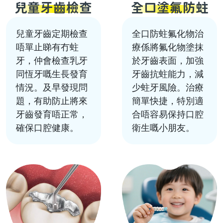
兒童牙齒檢查
全口塗氟防蛀
兒童牙齒定期檢查
全口防蛀氟化物治
唔單止睇有冇蛀
療係將氟化物塗抹
牙，仲會檢查乳牙
於牙齒表面，加強
同恆牙嘅生長發育
牙齒抗蛀能力，減
情況。及早發現問
少蛀牙風險。治療
題，有助防止將來
簡單快捷，特別適
牙齒發育唔正常，
合唔容易保持口腔
確保口腔健康。
衛生嘅小朋友。