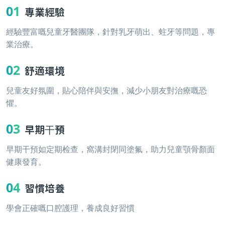
01
專業經驗
經驗豐富嘅兒童牙醫團隊，針對乳牙萌出、蛀牙等問題，專
業治療。
02
舒適環境
兒童友好氛圍，貼心陪伴與安撫，減少小朋友對治療嘅恐
懼。
03
早期干預
早期干預如定期检查，窩溝封閉同塗氟，助力兒童顎骨顏面
健康發育。
04
習慣培養
學會正確嘅口腔護理，養成良好習慣