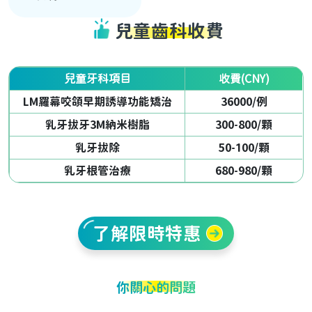
兒童齒科收費
兒童牙科項目
收費(CNY)
LM羅幕咬頜早期誘導功能矯治
36000/例
乳牙拔牙3M納米樹脂
300-800/顆
乳牙拔除
50-100/顆
乳牙根管治療
680-980/顆
了解限時特惠
你關心的問題