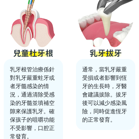
兒童杜牙根
乳牙拔牙
乳牙根管治療係針
通常，當乳牙嚴重
對乳牙嚴重蛀牙或
受損或者影響到恆
者牙髓感染的情
牙的生長時，牙醫
況，通過清除受感
會建議拔除。拔牙
染的牙髓並填補空
後可以減少感染風
隙來保護乳牙。確
險，同時促進恆牙
保孩子的咀嚼功能
的正常發育。
不受影響，口腔正
常發育。