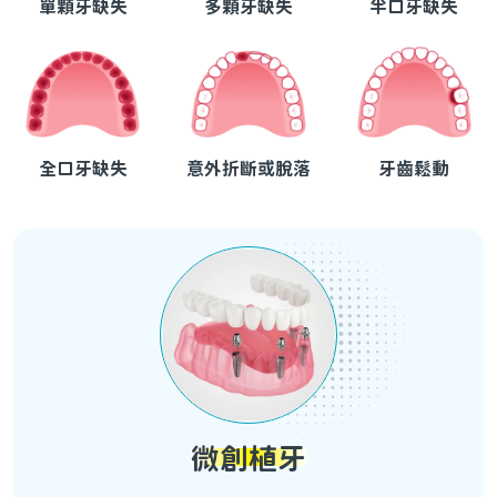
單顆牙缺失
多顆牙缺失
半口牙缺失
全口牙缺失
意外折斷或脫落
牙齒鬆動
微創植牙