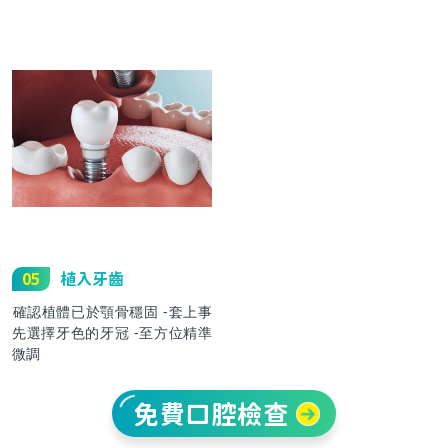
05
植入牙齒
確認植體已於顎骨穩固 -套上事
先選擇牙色的牙冠 -至方位精準
微調
免費口腔檢查