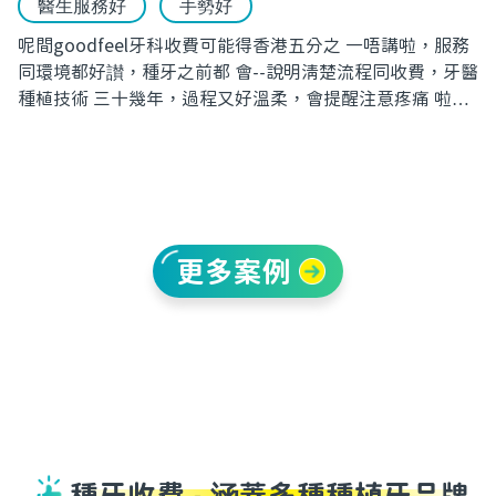
醫生服務好
手勢好
呢間goodfeel牙科收費可能得香港五分之 一唔講啦，服務
同環境都好讃，種牙之前都 會--說明清楚流程同收費，牙醫
種植技術 三十幾年，過程又好溫柔，會提醒注意疼痛 啦、
唔舒服就要舉手啦，唔似我之前睇開嘅 香港牙醫，幾乎0溝
通，問多句又好唔耐 煩。
更多案例
種牙收費 - 涵蓋多種種植牙品牌