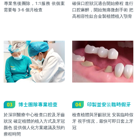
專業售後團除，1:1服務 依個案
確保口腔狀沉適合開始療程 進行
需要每 3-6 個月檢查
口腔麻醉，開始無痛微創手術 把
高相容性鈦合金製植體植入顎骨
03
博士團隊專業檢查
04
印製並安装臨時假牙
於深圳醫療中心檢查口腔及牙齒
檢查植體與牙齦狀況 安装臨時假
狀況 確定植體的植入方式及牙冠
牙 視乎情况，最快可即日套上牙
颜色 提供個人化方案建議及預約
冠
療程時間