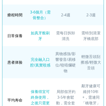
3-6個月（需
療程時間
2-4週
2-3週
骨整合）
如真牙般刷
需每日拆卸
需特別清潔
日常保養
牙
清洗
牙橋底部
異物感強/影
輕微舌頭刮
完全融入口
響發音/易移
患者体验
擦感/輕微大
腔/真實咬感
位/咬唔爛硬
舌頭
物
鄰牙健康可
保養得宜可
局部假牙約
維持10年
終身使用，
3-5年會鬆
+，需連同
平均寿命
之後只需更
動，需全套
「橋墩牙」