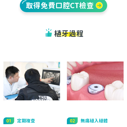
取得免費口腔CT檢查
植牙過程
01
定期複查
02
無痛植入植體