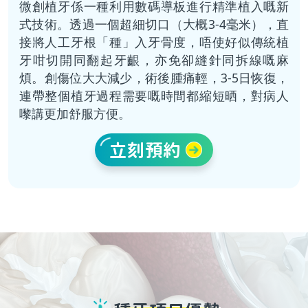
微創植牙係一種利用數碼導板進行精準植入嘅新
式技術。透過一個超細切口（大概3-4毫米），直
接將人工牙根「種」入牙骨度，唔使好似傳統植
牙咁切開同翻起牙齦，亦免卻縫針同拆線嘅麻
煩。創傷位大大減少，術後腫痛輕，3-5日恢復，
連帶整個植牙過程需要嘅時間都縮短晒，對病人
嚟講更加舒服方便。
立刻預約