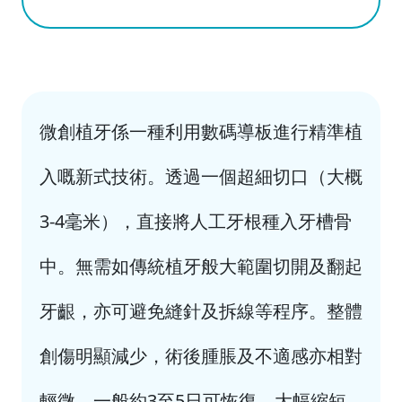
微創植牙係一種利用數碼導板進行精準植
入嘅新式技術。透過一個超細切口（大概
3-4毫米），直接將人工牙根種入牙槽骨
中。無需如傳統植牙般大範圍切開及翻起
牙齦，亦可避免縫針及拆線等程序。整體
創傷明顯減少，術後腫脹及不適感亦相對
輕微，一般約3至5日可恢復，大幅縮短