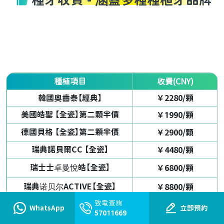
種植項目
收費(CNY)
韓國奧齒泰【經典】
￥2280/顆
美國皓聖 【全瓷】第二顆半價
￥1990/顆
德國貝格 【全瓷】第二顆半價
￥2900/顆
瑞典諾貝爾CC 【全瓷】
￥4480/顆
瑞士士卓曼悅皓【全瓷】
￥6800/顆
瑞典诺贝尔ACTIVE【全瓷】
￥8800/顆
致電查詢
WhatsApp
立即預約
57011669