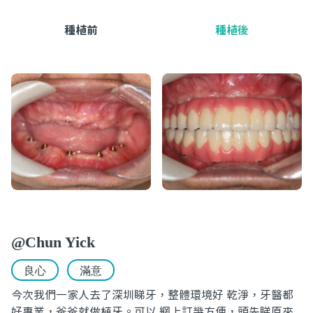
種植前
種植後
@Chun Yick
良心
滿意
今次我們一家人去了深圳睇牙，整體環境好 乾淨，牙醫都
好專業，爸爸就做植牙。可以 網上訂幾方便，頭先睇原來