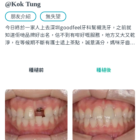
@Kok Tung
朋友介紹
無失望
今日終於一家人上去深圳goodfeel牙科幫襯洗牙，之前就
知道佢哋品牌好出名，估不到有咁好嘅服務，地方又大又乾
淨，在等候期不斷有護士遞上茶點，誠意滿分，媽咪牙齒冇
咗很多，牙醫幫佢重新種咗牙，媽咪終於可以安心食飯，好
開心!
種植前
種植後