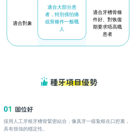
適合大部分患
適合牙槽骨條
者，特別係怕痛
件好、對恢復
或骨條件一般嘅
適合對象
期要求唔高嘅
人
患者
種牙項目優勢
01
固位好
採用人工牙根牙槽骨緊密結合，像真牙一樣紮根在口腔裏，
具有很強的穩定性。