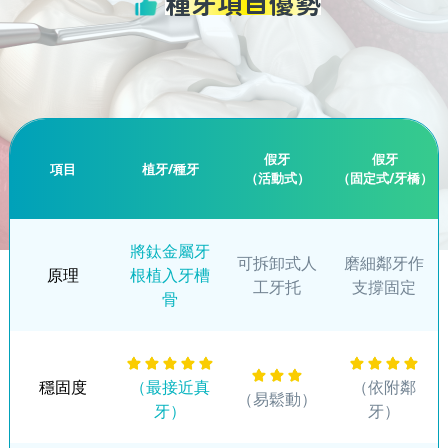
種牙項目優勢
假牙
假牙
項目
植牙/種牙
（活動式）
（固定式/牙橋）
將鈦金屬牙
可拆卸式人
磨細鄰牙作
原理
根植入牙槽
工牙托
支撐固定
骨
穩固度
（最接近真
（依附鄰
（易鬆動）
牙）
牙）