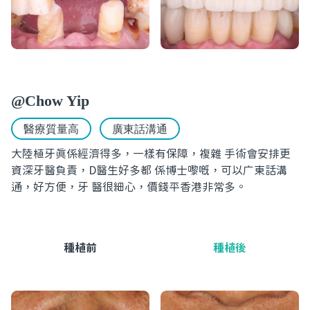
@Chow Yip
醫療質量高
廣東話溝通
大陸植牙眞係經濟得多，一樣有保障，複雜 手術會安排更
資深牙醫負責，D醫生好多都 係博士嚟嘅，可以广東話溝
通，好方便，牙 醫很細心，價錢平香港非常多。
種植前
種植後