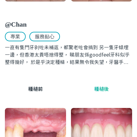
@Chan
專業
服務贴心
一直有隻門牙剥咗未補返，都驚老咗會搞到 另一隻牙傾埋
一邊，但香港太貴唔捨得整， 睇朋友係goodfeel牙科似乎
整得幾好， 於是乎決定種植，結果無令我失望，牙醫手勢
非常好，過程都好細心溫柔。
種植前
種植後