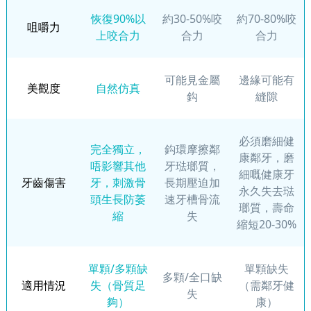
恢復90%以
約30-50%咬
約70-80%咬
咀嚼力
上咬合力
合力
合力
可能見金屬
邊緣可能有
美觀度
自然仿真
鈎
縫隙
必須磨細健
完全獨立，
鈎環摩擦鄰
康鄰牙，磨
唔影響其他
牙琺瑯質，
細嘅健康牙
牙齒傷害
牙，刺激骨
長期壓迫加
永久失去琺
頭生長防萎
速牙槽骨流
瑯質，壽命
縮
失
縮短20-30%
單顆/多顆缺
單顆缺失
多顆/全口缺
適用情況
失（骨質足
（需鄰牙健
失
夠）
康）