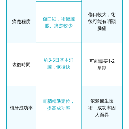
傷口較大，術
傷口細，術後腫
痛楚程度
後可能有明顯
脹、痛楚較少
腫痛
約3-5日基本消
可能需要1-2
恢復時間
腫，恢復快
星期
依賴醫生技
電腦精準定位，
植牙成功率
術，成功率因
提高成功率
人而異