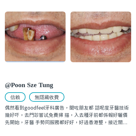
@Poon Sze Tung
信賴
無隱藏收費
偶然看到goodfeel牙科廣告，聞咗朋友都 話呢度牙醫技術
幾好吓，去門診嘗试免費掃 描，入去種牙前都係報好曬價
先開始，牙醫 手勢同服務都好好，好過香港整，接近關口
都有門市，好方便。