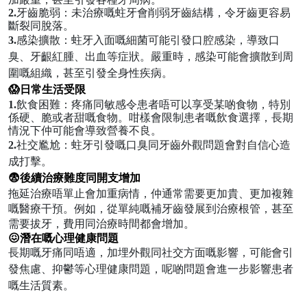
2.
牙齒脆弱
：未治療嘅蛀牙會削弱牙齒結構，令牙齒更容易
斷裂同脫落。
3.
感染擴散
：蛀牙入面嘅細菌可能引發口腔感染，導致口
臭、牙齦紅腫、出血等症狀。嚴重時，感染可能會擴散到周
圍嘅組織，甚至引發全身性疾病。
😱日常生活受限
1.
飲食困難
：疼痛同敏感令患者唔可以享受某啲食物，特別
係硬、脆或者甜嘅食物。咁樣會限制患者嘅飲食選擇，長期
情況下仲可能會導致營養不良。
2.
社交尷尬
：蛀牙引發嘅口臭同牙齒外觀問題會對自信心造
成打擊。
😨後續治療難度同開支增加
拖延治療唔單止會加重病情，仲通常需要更加貴、更加複雜
嘅醫療干預。例如，從單純嘅補牙齒發展到治療根管，甚至
需要拔牙，費用同治療時間都會增加。
😖潛在嘅心理健康問題
長期嘅牙痛同唔適，加埋外觀同社交方面嘅影響，可能會引
發焦慮、抑鬱等心理健康問題，呢啲問題會進一步影響患者
嘅生活質素。