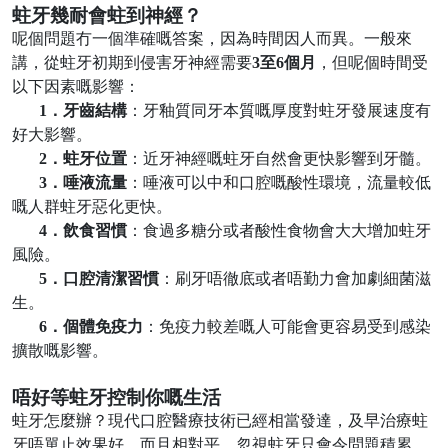
蛀牙幾耐會蛀到神經？
呢個問題冇一個準確嘅答案，因為時間因人而異。一般來
講，從蛀牙初期到侵害牙神經需要
3
至
6
個月
，但呢個時間受
以下因素嘅影響：
1．
牙齒結構
：牙釉質同牙本質嘅厚度對蛀牙發展速度有
好大影響。
2．
蛀牙位置
：近牙神經嘅蛀牙自然會更快影響到牙髓。
3．
唾液流量
：唾液可以中和口腔嘅酸性環境，流量較低
嘅人群蛀牙惡化更快。
4．
飲食習慣
：食過多糖分或者酸性食物會大大增加蛀牙
風險。
5．
口腔清潔習慣
：刷牙唔徹底或者唔勤力會加劇細菌滋
生。
6．
個體免疫力
：免疫力較差嘅人可能會更容易受到感染
擴散嘅影響。
唔好等蛀牙控制你嘅生活
蛀牙怎麼辦？現代口腔醫療技術已經相當發達，及早治療蛀
牙唔單止效果好，而且相對平。忽視蛀牙只會令問題積累，