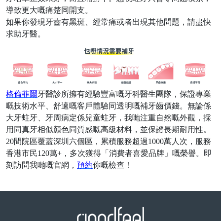
導致更大嘅痛楚同開支。
如果你發現牙齒有黑斑、經常痛或者出現其他問題，請盡快
求助牙醫。
格倫菲爾
牙醫診所
擁有經驗豐富嘅牙科醫生團隊，保證專業
嘅技術水平、舒適嘅客戶體驗同透明嘅補牙齒價錢。無論係
大牙蛀牙、牙周病定係兒童蛀牙，我哋注重自然嘅外觀，採
用同真牙相似顏色同質感嘅高級材料，並保證長期耐用性。
20
間院區覆蓋深圳六個區，累積服務超過
1000
萬人次，服務
香港市民
120
萬
+
，多次獲得「消費者喜愛品牌」嘅榮譽。即
刻訪問我哋嘅官網，
預約
你嘅檢查！