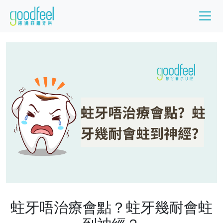
蛀牙唔治療會點？蛀牙幾耐會蛀