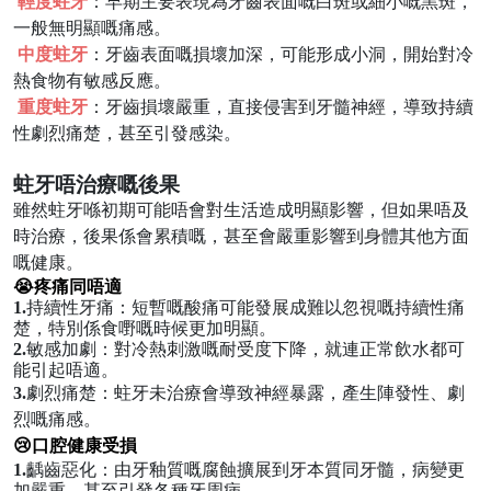
輕度蛀牙
：早期主要表現為牙齒表面嘅白斑或細小嘅黑斑，
一般無明顯嘅痛感。
中度蛀牙
：牙齒表面嘅損壞加深，可能形成小洞，開始對冷
熱食物有敏感反應。
重度蛀牙
：牙齒損壞嚴重，直接侵害到牙髓神經，導致持續
性劇烈痛楚，甚至引發感染。
蛀牙唔治療嘅後果
雖然蛀牙喺初期可能唔會對生活造成明顯影響，但如果唔及
時治療，後果係會累積嘅，甚至會嚴重影響到身體其他方面
嘅健康。
😭疼痛同唔適
1.
持續性牙痛
：短暫嘅酸痛可能發展成難以忽視嘅持續性痛
楚，特別係食嘢嘅時候更加明顯。
2.
敏感加劇
：對冷熱刺激嘅耐受度下降，就連正常飲水都可
能引起唔適。
3.
劇烈痛楚
：蛀牙未治療會導致神經暴露，產生陣發性、劇
烈嘅痛感。
😢口腔健康受損
1.
齲齒惡化
：由牙釉質嘅腐蝕擴展到牙本質同牙髓，病變更
加嚴重，甚至引發各種牙周病。