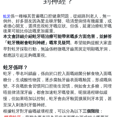
到神經？
係一種極其普遍嘅口腔健康問題，從細路到老人，無一
蛀牙
例外。好多朋友因為驚去睇牙醫、唔清楚病情有幾嚴重，或
者擔心開支，選擇忽視蛀牙嘅症狀。但係，延遲治療蛀牙嘅
後果可能比你諗嘅更加嚴重。
本文會詳細介紹蛀牙唔治療可能帶來嘅多方面危害，並解答
「蛀牙幾耐會蛀到神經」嘅常見疑問
。希望能夠提醒大家盡
早對蛀牙採取行動，無論係輕微嘅牙齒黑斑定明顯嘅牙洞，
都應該引起足夠嘅重視。
蛀牙係咩？
蛀牙，學名叫龋齒，係由於口腔入面嘅細菌分解食物入面嘅
糖分，生成酸性物質，逐步腐蝕牙齒表面嘅釉質，形成嘅病
變。不良嘅飲食習慣同口腔衛生習慣，例如食太多糖，同埋
唔規律清潔牙齒，都會加速蛀牙嘅發展。呢個過程睇似緩
慢，但如果唔加以控制，蛀牙會由牙釉質擴展到牙本質，甚
至深入刺激到牙髓神經。
根據蛀牙對牙齒嘅破壞程度，可以分為以下
三個階段
：