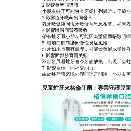
2.
影響發音同講嘢
小朋友蛀牙可能會令牙齒排列異常，干擾小
3.
影響恆牙嘅萌出同發育
乳牙嘅健康同恆牙嘅發育息息相關。如果乳
4.
影響咀嚼同營養吸收
帶有蛀牙嘅小朋友可能因為驚痛而唔敢咀嚼
5.
增加口腔感染同慢性炎症風險
蛀牙如果長期冇處理，可能會發展成慢性炎
6.
影響面部發育同美觀
不斷發展嘅蛀牙會令牙齒缺損，出現「蟲蛀
7.
影響自信心同社交能力
由於蛀牙帶來嘅外觀同語言問題，小朋友可
兒童蛀牙來格倫菲爾：專業守護兒童