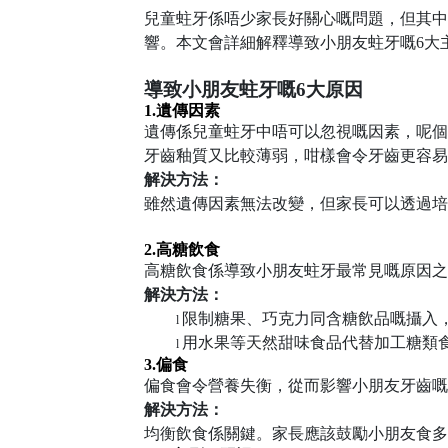
兒童蛀牙係唔少家長好關心嘅問題，但其中
響。本文會詳細解釋導致小朋友蛀牙嘅
6
大
導致小朋友蛀牙嘅
6
大原因
1.
遺傳因素
遺傳係兒童蛀牙中唔可以忽視嘅因素，呢個
牙齒釉質又比較薄弱，咁樣會令牙齒更容易
解決方法：
雖然遺傳因素無法改變，但家長可以透過培
2.
高糖飲食
高糖飲食係導致小朋友蛀牙最常見嘅原因之
解決方法：
限制糖果、巧克力同含糖飲品嘅攝入
l
用水果等天然甜味食品代替加工糖類
l
3.
偏食
偏食會令營養失衡，從而影響小朋友牙齒嘅
解決方法：
均衡飲食係關鍵。家長應該鼓勵小朋友食多