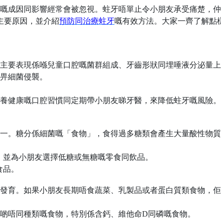
嘅成因同影響經常會被忽視。蛀牙唔單止令小朋友承受痛楚，仲
主要原因，並介紹
預防同治療蛀牙
嘅有效方法。大家一齊了解點
主要表現係喺兒童口腔嘅菌群組成、牙齒形狀同埋唾液分泌量上
畀細菌侵襲。
養健康嘅口腔習慣同定期帶小朋友睇牙醫，來降低蛀牙嘅風險。
一。糖分係細菌嘅「食物」，食得過多糖類會產生大量酸性物質
，並為小朋友選擇低糖或無糖嘅零食同飲品。
食品。
發育。如果小朋友長期唔食蔬菜、乳製品或者蛋白質類食物，佢
啲唔同種類嘅食物，特別係含鈣、維他命
D
同磷嘅食物。