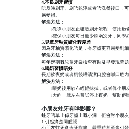
4.
不良刷牙習慣
唔及時刷牙、刷唔乾淨或者唔洗餐後口，可
易受損。
解決方法：
教導小朋友正確嘅刷牙流程，使用適
l
確保小朋友每日最少刷兩次牙，同學
l
5.
兒童牙釉質礦化程度差
因為牙釉質礦化唔足，令牙齒更容易受到細
解決方法：
每年定期嘅兒童牙齒檢查有助及早發現問題
6.
喝奶習慣唔好
長期飲夜奶或者奶後唔清潔口腔會喺口腔內
解決方法：
喂奶後用紗布輕輕抹拭，或者俾小朋
l
大約一歲左右嘗試停止夜奶，幫助佢
l
小朋友蛀牙有咩影響？
蛀牙唔單止係牙齒上嘅小洞，佢會對小朋友
1.
引起痛楚同腫脹
小朋友蛀牙會令牙齒痛，嚴重時甚至會引發