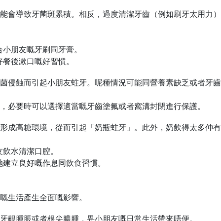
能會導致牙菌斑累積。相反，過度清潔牙齒（例如刷牙太用力）
合小朋友嘅牙刷同牙膏。
好餐後漱口嘅好習慣。
菌侵蝕而引起小朋友蛀牙。呢種情況可能同營養素缺乏或者牙齒
，必要時可以選擇適當嘅牙齒塗氟或者窩溝封閉進行保護。
形成高糖環境，從而引起「奶瓶蛀牙」。此外，奶飲得太多仲有
友飲水清潔口腔。
哋建立良好嘅作息同飲食習慣。
嘅生活產生全面嘅影響。
牙齦腫脹或者根尖膿腫，畀小朋友嘅日常生活帶來唔便。