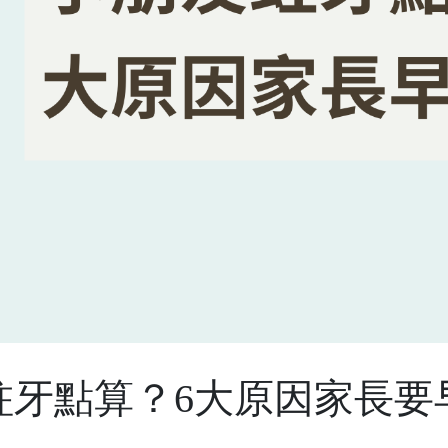
蛀牙點算？6大原因家長要