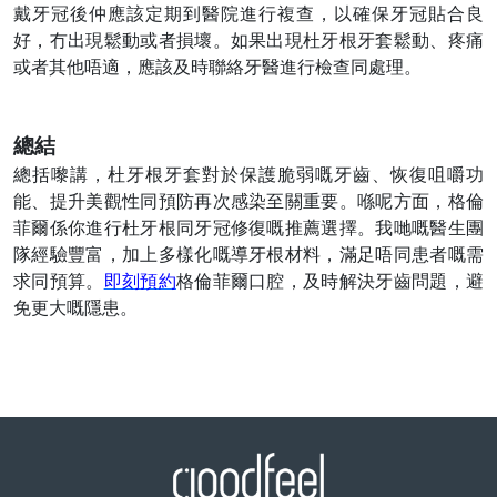
戴牙冠後仲應該定期到醫院進行複查，以確保牙冠貼合良
好，冇出現鬆動或者損壞。如果出現杜牙根牙套鬆動、疼痛
或者其他唔適，應該及時聯絡牙醫進行檢查同處理。
總結
總括嚟講，杜牙根牙套對於保護脆弱嘅牙齒、恢復咀嚼功
能、提升美觀性同預防再次感染至關重要。喺呢方面，格倫
菲爾係你進行杜牙根同牙冠修復嘅推薦選擇。我哋嘅醫生團
隊經驗豐富，加上多樣化嘅
導牙根
材料，滿足唔同患者嘅需
求同預算。
即刻預約
格倫菲爾口腔，及時解決牙齒問題，避
免更大嘅隱患。