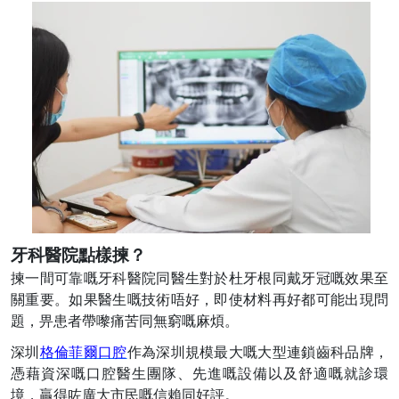
牙科醫院點樣揀？
揀一間可靠嘅牙科醫院同醫生對於杜牙根同戴牙冠嘅效果至
關重要。如果醫生嘅技術唔好，即使材料再好都可能出現問
題，畀患者帶嚟痛苦同無窮嘅麻煩。
深圳
格倫菲爾口腔
作為深圳規模最大嘅大型連鎖齒科品牌，
憑藉資深嘅口腔醫生團隊、先進嘅設備以及舒適嘅就診環
境，贏得咗廣大市民嘅信賴同好評。