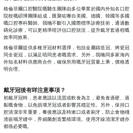
格倫菲爾口腔醫院嘅醫生團隊由多位畢業於國內外知名口腔
院校嘅碩博團隊組成，匯聚咗嚟自美國、德國、韓國等多國
嘅口腔專科醫師。我哋不斷引入國際標準診療技術，通過數
碼化診療，可以更精準咁評估口腔狀況，提升戴牙套過程嘅
效率同效果。
格倫菲爾提供多種牙冠材料選擇，包括金屬鑄造冠、烤瓷冠
同全瓷冠，以滿足唔同患者嘅需求。另外，我哋同多家海內
外知名材料供應商合作，確保所用嘅牙冠質量上乘，價格透
明合理。
戴牙冠後有咩注意事項？
初戴牙冠時，患者應該以流質或軟食為主，避免食過硬、過
黏嘅食物，以免損壞牙冠或者影響其穩定性。另外，保持口
腔清潔非常重要，餐後應該及時漱口或者刷牙，防止食物殘
渣嵌喺牙縫中，畀細菌創造繁殖環境。使用牙線清潔牙縫亦
都係必要嘅。