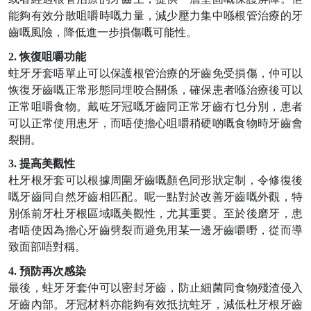
能夠有效分散咀嚼時嘅力量，減少壓力集中喺根管治療的牙
齒嘅風險，降低進一步損傷嘅可能性。
2.
恢復咀嚼功能
蛀牙牙套唔單止可以保護根管治療的牙齒免受損傷，仲可以
恢復牙齒嘅正常形態同埋咬合關係，確保患者喺治療後可以
正常咀嚼食物。戴咗牙冠嘅牙齒同正常牙齒冇乜分別，患者
可以正常使用患牙，而唔使擔心咀嚼稍硬啲嘅食物時牙齒會
裂開。
3.
提高美觀性
杜牙根牙套可以根據周圍牙齒嘅顏色同形狀定制，令修復後
嘅牙齒同自然牙齒相匹配。呢一點對於改善牙齒嘅外觀，特
別係前牙杜牙根區域嘅美觀性，尤其重要。至於後磨牙，患
者唔使因為擔心牙齒劈裂而避免用某一邊牙齒嚼嘢，從而導
致面部唔對稱。
4.
預防再次感染
最後，蛀牙牙套仲可以密封牙齒，防止細菌同食物殘渣侵入
牙齒內部。牙冠材料亦能夠有效抵抗蛀牙，減低杜牙根牙齒