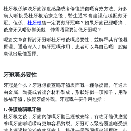
杜牙根係解決牙齒深度感染或者修復損傷嘅有效方法。好多
病人喺接受杜牙根治療之後，醫生通常會建議佢哋配戴牙
冠。但係，
杜牙根
後一定要戴牙冠咩？如果牙齒已經唔痛，
後磨牙又唔影響美觀，仲需唔需要訂做牙冠呢？
呢篇文章會探討牙冠喺杜牙根後嘅必要性，並解釋其背後嘅
原理。通過深入了解牙冠嘅作用，患者可以為自己嘅口腔健
康做出最佳選擇。
牙冠嘅必要性
牙冠是什么
？牙冠係覆蓋喺牙齒表面嘅一種修復體。佢通常
由金屬、陶瓷或者複合材料製成，形狀好似一頂帽子，用嚟
修補牙齒，恢復牙齒外觀。牙冠嘅主要作用包括：
1.
保護脆弱嘅牙齒
杜牙根之後，牙齒內部嘅牙髓已經被去除，冇咗牙髓供應營
養嘅牙齒喺咀嚼時更加容易劈裂。牙冠可以緊密覆蓋喺受損
或者經過根管治療的牙齒上，提供一層堅固嘅保護屏障。佢