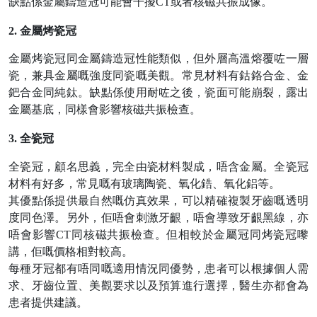
缺點係金屬鑄造冠可能會干擾
CT或者核磁共振成像。
2.
金屬烤瓷冠
金屬烤瓷冠同金屬鑄造冠性能類似，但外層高溫熔覆咗一層
瓷，兼具金屬嘅強度同瓷嘅美觀。常見材料有鈷鉻合金、金
鈀合金同純鈦。缺點係使用耐咗之後，瓷面可能崩裂，露出
金屬基底，同樣會影響核磁共振檢查。
3.
全瓷冠
全瓷冠，顧名思義，完全由瓷材料製成，唔含金屬。全瓷冠
材料有好多，常見嘅有玻璃陶瓷、氧化鋯、氧化鋁等。
其優點係提供最自然嘅仿真效果，可以精確複製牙齒嘅透明
度同色澤。另外，佢唔會刺激牙齦，唔會導致牙齦黑線，亦
唔會影響
CT同核磁共振檢查。但相較於金屬冠同烤瓷冠嚟
講，佢嘅價格相對較高。
每種牙冠都有唔同嘅適用情況同優勢，患者可以根據個人需
求、牙齒位置、美觀要求以及預算進行選擇，醫生亦都會為
患者提供建議。