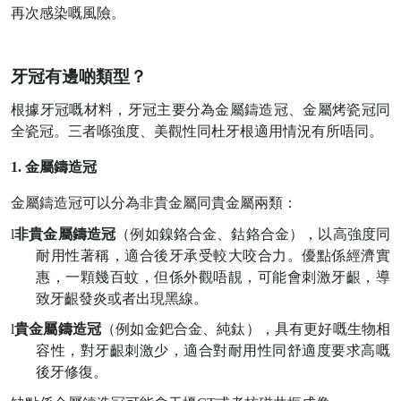
再次感染嘅風險。
牙冠有邊啲類型？
根據牙冠嘅材料，牙冠主要分為金屬鑄造冠、金屬烤瓷冠同
全瓷冠。三者喺強度、美觀性同杜牙根適用情況有所唔同。
1.
金屬鑄造冠
金屬鑄造冠可以分為非貴金屬同貴金屬兩類：
l
非貴金屬鑄造冠
（例如鎳鉻合金、鈷鉻合金），以高強度同
耐用性著稱，適合後牙承受較大咬合力。優點係經濟實
惠，一顆幾百蚊，但係外觀唔靚，可能會刺激牙齦，導
致牙齦發炎或者出現黑線。
l
貴金屬鑄造冠
（例如金鈀合金、純鈦），具有更好嘅生物相
容性，對牙齦刺激少，適合對耐用性同舒適度要求高嘅
後牙修復。