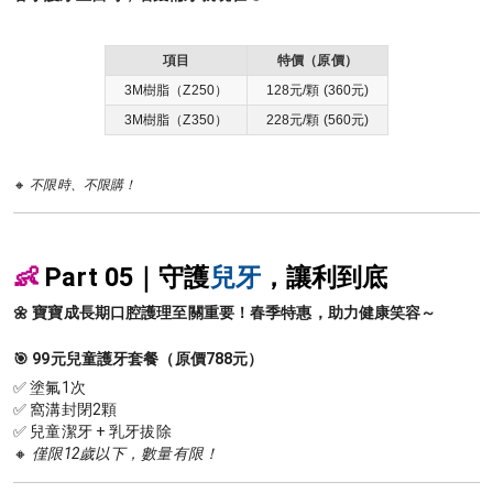
項目
特價（原價）
3M樹脂（Z250）
128元/顆 (360元)
3M樹脂（Z350）
228元/顆 (560元)
🔸
不限時、不限購！
👶
Part 05｜守護
兒牙
，讓利到底
🌼 寶寶成長期口腔護理至關重要！春季特惠，助力健康笑容～
🎯 99元兒童護牙套餐（原價788元）
✅ 塗氟1次
✅ 窩溝封閉2顆
✅ 兒童潔牙 + 乳牙拔除
🔸
僅限12歲以下，數量有限！