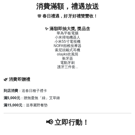
消費滿額，禮遇放送
🌸 春日禮遇，好牙好禮雙豐收！
✨
滿額即抽大獎,
獎品含
華為平板電腦
小米掃地機器人
小米55寸電視機
NOFA頸椎按摩器
索尼頭戴式耳機
olayks吹風筒
衝牙器
電動牙刷
護牙三件套...
🌿 消費即贈禮
到店消費
：送春日種子禮卡
滿5,000元
：贈無憂無「綠」艾草錘
滿15,000元
：送專屬野餐墊
📢 立即行動！