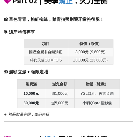
💎
Part 02｜美學
矯正
，火力全開
📸 草色青青，桃紅柳綠，踏青拍照別讓牙齒拖後腿！
🌟 矯牙特價專享
項目
特價（原價）
國產金屬非自鎖矯正
8,000元 (9,800元)
時代天使COMFO S
18,800元 (23,800元)
🎁 滿額立減 + 領限定禮
消費滿
減免金額
贈禮（隨機）
10,000元
減1,000元
YSL口紅、復古音箱
30,000元
減5,000元
小明Q3pro投影儀
🔸
禮品數量有限，先到先得