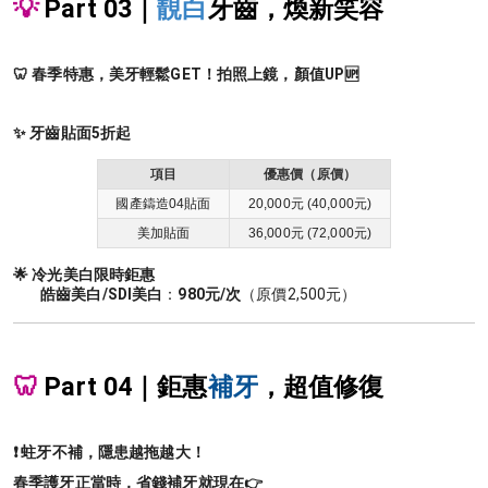
💡
Part 03｜
靚白
牙齒，煥新笑容
🦷 春季特惠，美牙輕鬆GET！拍照上鏡，顏值UP🆙
✨ 牙齒貼面5折起
項目
優惠價（原價）
國產鑄造04貼面
20,000元 (40,000元)
美加貼面
36,000元 (72,000元)
🌟 冷光美白限時鉅惠
皓齒美白/SDI美白
：
980元/次
（原價2,500元）
🦷
Part 04｜鉅惠
補牙
，超值修復
❗ 蛀牙不補，隱患越拖越大！
春季護牙正當時，省錢補牙就現在👉