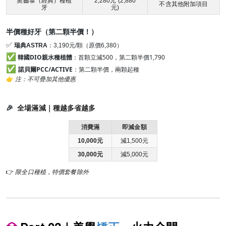
奧齒泰（經典）種植
2,280元 (2,880
不含其他附加項目
牙
元)
半價種好牙（第二顆半價！）
✅
瑞典ASTRA
：3,190元/顆（原價6,380）
✅
韓國DIO親水種植體
：首顆立減500，第二顆半價1,790
✅
諾貝爾PCC/ACTIVE
：
第二顆半價，兩顆起種
👉
注：不可疊加其他優惠
🎉
全場滿減｜種越多省越多
消費滿
即減金額
10,000元
減1,500元
30,000元
減5,000元
👉
限全口種植，特價套餐除外