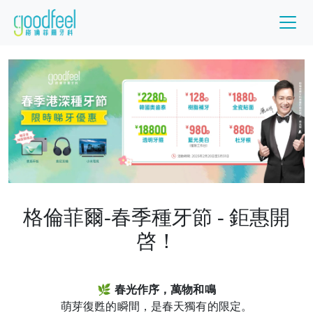
格倫菲爾-春季種牙節 - 鉅惠開
啓！
🌿 春光作序，萬物和鳴
萌芽復甦的瞬間，是春天獨有的限定。