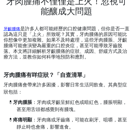
牙肉腫痛不僅僅是上火！忽視可
能釀成大問題
是許多人都可能經歷的口腔健康問題，但你是否一直
牙齦腫痛
認為這只是「上火」所致呢？其實，牙
肉
腫痛的原因可能比
你想像中更加複雜。如果不及時處理，這些牙肉腫脹、牙齦
腫痛可能會演變為嚴重的口腔炎症，甚至可能導致牙齒脫
落。本文將詳細解析牙齦腫痛的症狀、成因、舒緩方式及治
療方法，並教你如何科學地預防和應對。
牙肉腫痛有咩症狀？「自查清單」
牙肉腫痛
會帶來許多困擾
，影響日常生活同飲食。其典型症
狀包括：
💊
牙肉腫脹
：牙肉
或牙齦
呈鮮紅色或暗紅色，腫脹明顯，
甚至用
舌頭
都感覺到有腫塊。
💊
疼痛明顯
：牙肉痛或牙齒痛，可能
在
刷牙、咀嚼，
甚至
靜止時也會痛，影響進食。