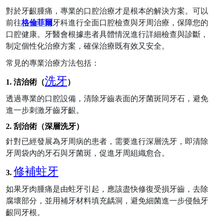
對於牙齦腫痛，專業的口腔治療才是根本的解決方案。可以
前往
格倫菲爾
牙科
進行全面口腔檢查與牙周治療，保障您的
口腔健康。牙醫會根據患者具體情況進行詳細檢查與診斷，
制定個性化治療方案，確保治療既有效又安全。
常見的專業治療方法包括：
洗牙
1.
洁治術（
）
透過專業
的
口腔設備，清除牙齒表面
的
牙菌斑同牙石，避免
進一步刺激
牙齒牙齦
。
2.
刮治術（深層洗牙）
針對已經發展為牙周病
的
患者，需要進行
深層洗牙
，即清除
牙周袋內
的
牙石
與
牙菌斑，促進牙周組織愈合。
修補蛀牙
3.
如果牙肉腫痛
是由
蛀牙引起，應該盡快修復受損牙齒，去除
腐壞部分，並用補牙材料填充龋洞，避免細菌進一步侵蝕牙
齦同牙根。