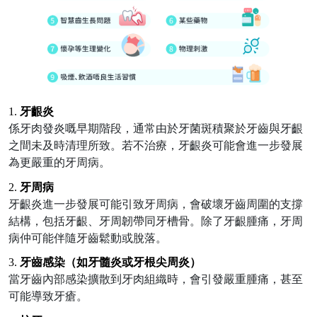
1.
牙齦炎
係牙肉發炎嘅早期階段，
通常由於牙菌斑積聚於牙齒與牙齦
之間未及時清理所致。若不治療，牙齦炎可能會進一步發展
為更嚴重的牙周病。
2.
牙周病
牙齦炎進一步發展
可能引致牙周病，
會破壞牙齒周圍
的
支撐
結構，包括牙齦、牙周韌帶同牙槽骨。除
了
牙齦腫痛，牙周
病仲可能伴隨牙齒鬆動或脫落。
3.
牙齒感染（如牙髓炎或牙根尖周炎）
當牙齒內部感染擴散到牙肉組織時，會引發嚴重腫痛，甚至
可能導致牙瘡。