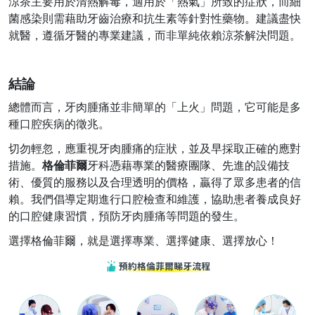
涼茶主要用於清熱解毒，適用於「熱氣」所致的症狀，而細
菌感染則需藉助牙齒治療和抗生素等針對性藥物。建議盡快
就醫，遵循牙醫的專業建議，而非單純依賴涼茶解決問題。
結論
總體而言，牙肉腫痛並非簡單的「上火」問題，它可能是多
種口腔疾病的徵兆。
切勿輕忽，應重視牙肉腫痛的症狀，並及早採取正確的應對
措施。
格倫菲爾
牙科憑藉專業的醫療團隊、先進的設備技
術、優質的服務以及合理透明的價格，贏得了眾多患者的信
賴。我們倡導定期進行口腔檢查和維護，協助患者養成良好
的口腔健康習慣，預防牙肉腫痛等問題的發生。
選擇格倫菲爾，就
是
選擇專業、選擇健康、選擇放心！