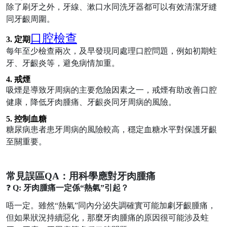
除
了
刷牙之外，牙線、漱口水同洗牙器都可以有效清潔牙縫
同牙齦周圍。
口腔檢查
3.
定期
每年至少檢查兩次，及早發現同處理口腔問題，例如初期蛀
牙、牙齦炎等，避免病情加重。
4.
戒煙
吸煙
是
導致牙周病
的
主要危險因素之一，戒煙有助改善口腔
健康，降低牙肉腫痛、牙齦炎同牙周病
的
風險。
5.
控制血糖
糖尿病患者患牙周病
的
風險較高，穩定血糖水平對保護牙齦
至關重要。
常見誤區
QA
：用科學應對牙肉腫痛
❓
Q: 牙肉腫痛一定係“熱氣”引起？
唔一定
。雖然
“熱氣”同內分泌失調確實可能加劇牙齦腫痛，
但如果狀況持續惡化，那麼牙肉腫痛的原因很可能涉及蛀