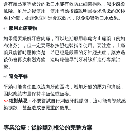
含有氯己定等成分
的漱
口水
能
有效防止細菌擴散，減少感染
風險。刷牙之後使用
，使用時應按照說明書要求含漱約
30秒
至1分鐘，並避免立即進食或飲水，以免影響漱口水效果。
✅
服用止痛藥物
如果需要緩解
牙齒肉痛
，可以短期服用非處方止痛藥（例如
布洛芬），但一定要嚴格按照包裝指引使用。要注意，止痛
藥只能暫時壓抑痛楚，
若已經是嚴重的牙神經炎症，藥效過
後仍會再次劇烈疼痛，這時應儘早到牙科診所進行專業治
療。
✅
避免
平躺
平躺可能會使血液流向牙齒區域，增加牙齦的壓力和痛感，
因此應該盡量保持半坐位或坐姿。
××
絕對禁忌：
不要嘗試自行刺破牙齦膿包，這可能會導致感
染擴散，甚至造成更嚴重的後果。
專業治療：從診斷到根治
的
完整方案