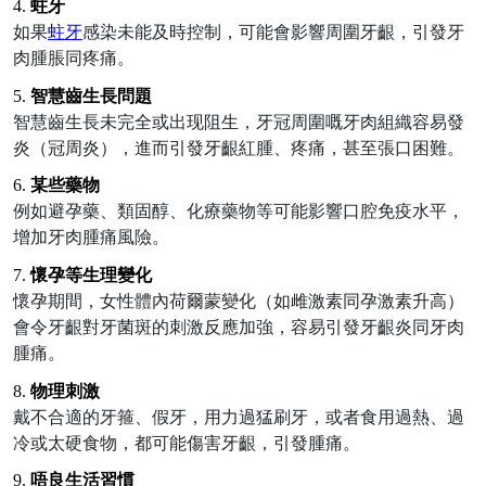
4.
蛀牙
如果
蛀牙
感染
未能
及時控制，可能會影響周圍牙齦，引發牙
肉腫脹同疼痛。
5.
智慧齒生長問題
智慧齒生長
未
完全或
出现
阻生，牙冠周圍嘅牙肉組織容易發
炎（冠周炎），
進而引發牙齦紅腫、疼痛，甚至張口困難。
6.
某
些
藥物
例如避孕藥、類固醇、化療藥物等可能影響口腔免疫水平，
增加牙肉腫痛風險。
7.
懷孕等生理變化
懷孕期間，女性體內荷爾蒙變化（如雌激素同孕激素升高）
會令牙齦對牙菌斑
的
刺激反應加強，容易引發牙齦炎同牙肉
腫痛。
8.
物理刺激
戴
不合適的
牙箍、假牙，用力過猛刷牙，或者食
用
過熱、過
冷或太硬食物，都可能傷害牙齦，引發腫痛。
9.
唔良生活習慣