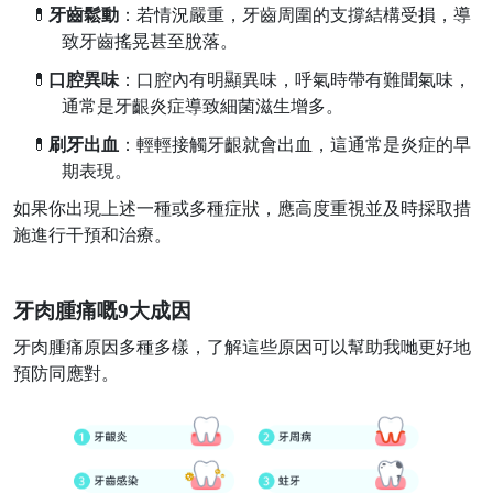
💊
牙齒鬆動
：
若情況嚴重，牙齒周圍的支撐結構受損，導
致牙齒搖晃甚至脫落。
💊
口腔異味
：口腔內有明顯異味，呼氣
時
帶有難聞氣味，
通常
是
牙齦炎症導致細菌滋生增多。
💊
刷牙出血
：輕輕接觸牙齦就會出血，
這通常是炎症的早
期表現
。
如果你出現上述一種或多種症狀，
應高度重視並及時採取措
施進行干預和治療。
牙肉腫痛嘅
9
大成因
牙肉腫痛原因多種多樣，了解
這些
原因可以幫助我哋更好地
預防同應對。