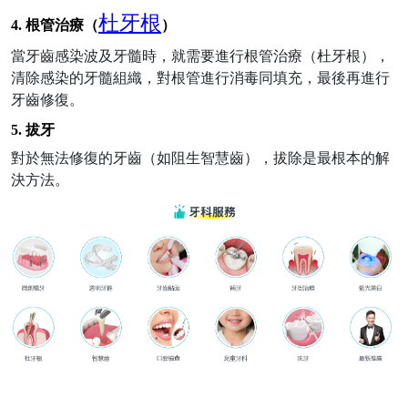
杜牙根
4.
根管治療（
）
當牙齒感染波及牙髓時，就需要進行根管治療
（杜牙根）
，
清除感染
的
牙髓組織，對根管進行消毒同填充，最後再進行
牙齒修復。
5.
拔牙
對於無法修復的牙齒（如阻生智慧齒），拔除是最根本的解
決方法。