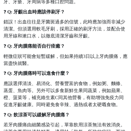
牙、牙瘡、牙周病等多種口腔問題。
❓
Q: 牙齦出血時應該停刷牙？
錯誤！出血往往是牙菌斑過多的信號，此時應加強而非減少
清潔。但須選用軟毛牙刷，採用正確的刷牙方法，並配合使
用牙線和漱口水，以徹底清潔牙齒和牙齦。
❓
Q:
牙肉腫痛
能否自行
痊癒？
輕微症狀可能會短暫緩解，但如果持續
3日以上
牙肉腫痛
，
應
當盡快就醫。
❓
Q:
牙肉腫痛時可以進食什麼？
應該選擇清淡、易消化、營養豐富
的
食物，例如粥、麵條、
蒸蛋、魚肉等。另外可以多食新鮮生果同蔬菜，例如蘋果、
橙、菠菜等，補充維生素
C同其他營養，有助增強免疫力同
促進牙齦健康。同時避免食辛辣、過熱或者太硬嘅食物。
❓
Q: 飲涼茶可以緩解牙肉腫痛？
若牙肉腫痛由細菌感染引起，單靠飲用涼茶無法有效消炎。