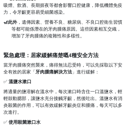
吸煙、飲酒、長期捱夜等都會影響口腔健康，降低機體免疫
力，令牙齦更容易受細菌感染。
🎢
此外
，遺傳因素、營養不良、糖尿病、
不
良口腔衛生習慣
等都可能係
潛在
的
牙肉腫痛原因。這些因素相互交織，
增加了牙肉腫痛
的
複雜性
和
多樣性。
緊急處理：居家緩解痛楚嘅
4
種安全方法
當牙肉腫痛突然
襲來
，
痛得無法忍受時
，可以先採取以下安
全有效
的
居家
「
牙肉腫痛解決方法
」
進行緩解：
✅
溫鹽水漱口
將適量的鹽溶解在溫水中，每次漱口時含住一口溫鹽水，輕
輕鼓動腮部，讓鹽水充分接觸牙齦，然後吐出。溫鹽水有消
炎殺菌的作用，可以有效緩解牙齦炎症和腫痛，每天可以多
次進行。
✅
使用殺菌漱口水