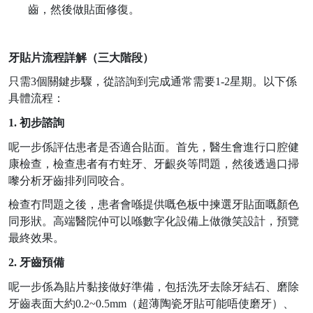
齒，然後做貼面修復。
牙貼片流程詳解（三大階段）
只需
3
個關鍵步驟，從諮詢到完成通常需要
1-2
星期。以下係
具體流程：
1.
初步諮詢
呢一步係評估患者是否適合貼面。首先，醫生會進行口腔健
康檢查，檢查患者有冇蛀牙、牙齦炎等問題，然後透過口掃
嚟分析牙齒排列同咬合。
檢查冇問題之後，患者會喺提供嘅色板中揀選牙貼面嘅顏色
同形狀。高端醫院仲可以喺
數字化
設備上做微笑設計，預覽
最終效果。
2.
牙齒預備
呢一步係為貼片黏接做好準備，包括洗牙去除牙結石、磨除
牙齒表面大約
0.2~0.5mm
（超薄陶瓷牙貼可能唔使磨牙）、