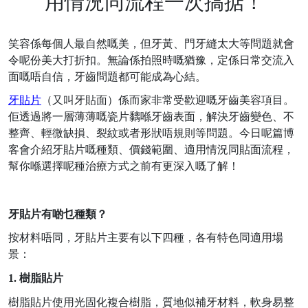
用情況同流程一次搞掂！
笑容係每個人最自然嘅美，但牙黃、門牙縫太大等問題就會
令呢份美大打折扣。無論係拍照時嘅猶豫，定係日常交流入
面嘅唔自信，牙齒問題都可能成為心結。
牙貼片
（又叫牙貼面）係而家非常受歡迎嘅牙齒美容項目。
佢透過將一層薄薄嘅瓷片黐喺牙齒表面，解決牙齒變色、不
整齊、輕微缺損、裂紋或者形狀唔規則等問題。今日呢篇博
客會介紹牙貼片嘅種類、價錢範圍、適用情況同貼面流程，
幫你喺選擇呢種治療方式之前有更深入嘅了解！
牙貼片有啲乜種類？
按材料唔同，牙貼片主要有以下四種，各有特色同適用場
景：
1.
樹脂貼片
樹脂貼片使用光固化複合樹脂，質地似補牙材料，軟身易整