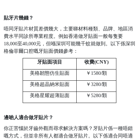
貼牙片幾錢？
唔同牙貼片材質差價幾大，主要睇材料種類、品牌、地區消
費水平同診所專業程度。例如香港做牙貼面一般每隻要
18,000
至
40,000
元，但喺深圳可能幾千蚊就做到。以下係深圳
格倫菲爾口腔嘅牙貼面價錢參考：
牙貼面項目
收費
(CNY)
美格韌態仿生貼面
￥
1580/
顆
美格超晶納米貼面
￥
3280/
顆
美格星耀超薄貼面
￥
5280/
顆
邊啲人適合做牙貼片？
你正苦惱於牙齒外觀而尋求解決方案嗎？牙貼片係一種唔錯
嘅方式，但並非所有人都適合做牙貼片。以下係適合同唔適