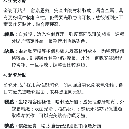
3.
全瓷牙貼
全瓷牙貼片，顧名思義，完全由瓷材料製成，唔含金屬，具
有更好嘅生物相容性。佢需要先取患者牙模，然後送到技工
室製作牙貼片，貼合度極高。
l
優點：
自然靚，透光性似真牙；強度高同琺瑯質相當；
這種
牙貼片
穩定性高，長期使用唔易染色。
l
缺點：
由於取牙模等多個步驟以及高材料成本，陶瓷牙貼價
格較高，訂製製作週期相對較長。此外，佢嘅安裝過程
較複雜。一旦損壞，調整會比較麻煩。
4.
超瓷牙貼
超瓷牙貼
片
採用高性能陶瓷，如高強度氧化鋁或氧化鋯，係
目前最先進嘅瓷貼面
，
兼具强度同美觀
。
l
優點：
生物相容性極佳，唔刺激牙齦；透光性似牙釉質，外
觀更精緻；表面光滑，唔易吸污；超瓷牙貼亦都係通過
取模嚟製作，可以完美貼合你嘅牙齒。
l
缺點：
價錢最貴，唔太適合已經過度損壞嘅牙齒。