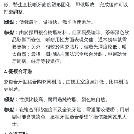
形。醫生直接喺牙齒度塑形固化，即做即成，完成後仲可以
打磨調整。
l
優點：
價錢最平、做得快、幾乎唔使磨牙。
l
缺點：
由於採用複合樹脂材料，佢容易受咖啡、茶等深色飲
品影響而變色；喺耐用性方面表現欠佳，通常幾年就需
要更換；另外，相較於陶瓷貼片，佢嘅光澤度較低，唔
太自然；最後，樹脂貼片無法完全密合牙齦，容易誘發
牙周病、蛀牙等後遺症。
2.
瓷複合牙貼
瓷複合牙貼結合陶瓷同樹脂，由技工室度身訂做，比純樹脂
更耐磨。
l
優點：
性價比較高、耐用過純樹脂、顏色較自然。
l
缺點：
瓷複合牙貼強度不及全瓷
牙
貼，需避開咬硬嘢；用耐
瞓可能會微染色。
這種牙貼
適合
希望
平衡價錢同效果人
士。