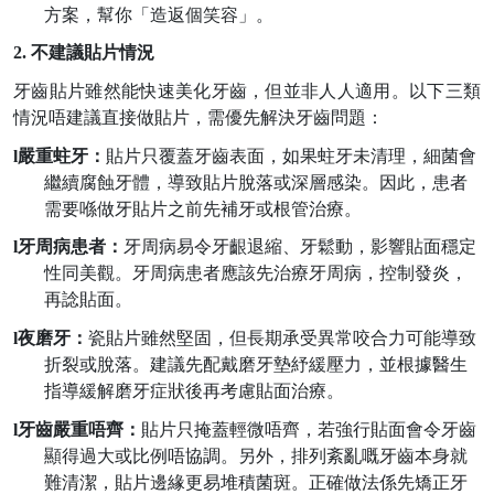
方案，幫你「造返個笑容」。
2.
不建議貼片情況
牙齒貼片雖然能快速美化牙齒，但並非人人適用。以下三類
情況唔建議直接做貼片，需優先解決牙齒問題：
l
嚴重蛀牙：
貼片只覆蓋牙齒表面，如果蛀牙未清理，細菌會
繼續腐蝕牙體，導致貼片脫落或深層感染。因此，患者
需要喺做牙貼片之前先補牙或根管治療。
l
牙周病患者：
牙周病易令牙齦退縮、牙鬆動，影響貼面穩定
性同美觀。牙周病患者應該先治療牙周病，控制發炎，
再諗貼面。
l
夜磨牙：
瓷貼片雖然堅固，但長期承受異常咬合力可能導致
折裂或脫落。建議先配戴磨牙墊紓緩壓力，並根據醫生
指導緩解磨牙症狀後再考慮貼面治療。
l
牙齒嚴重唔齊：
貼片只掩蓋輕微唔齊，若強行貼
面
會令牙齒
顯得過大或比例唔協調。另外，
排列紊亂嘅牙齒本身就
難清潔，貼片邊緣更易堆積菌斑。正確做法係先矯正牙