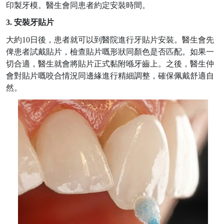
印製牙模。醫生會同患者約定安裝時間。
3.
安裝
牙
貼片
大約
10
日後，患者就可以到醫院進行牙貼片安裝。醫生會先
俾患者試戴貼片，檢查貼片嘅形狀同顏色是否匹配。如果一
切合適，醫生就會將貼片正式黏附喺牙齒上。之後，醫生仲
會對貼片嘅咬合情況同邊緣進行精細調整，確保佩戴舒適自
然。