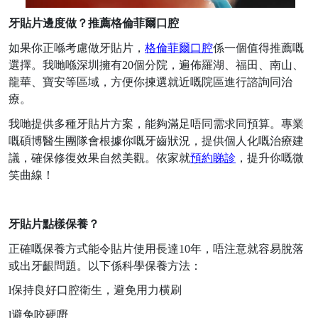
牙貼片邊度做？推薦格倫菲爾口腔
如果你正喺考慮做牙貼片，
格倫菲爾口腔
係一個值得推薦嘅
選擇。我哋喺深圳擁有
20
個分院，遍佈羅湖、福田、南山、
龍華、寶安等區域，方便你揀選就近嘅院區進行諮詢同治
療。
我哋提供多種牙貼片方案，能夠滿足唔同需求同預算。專業
嘅碩博醫生團隊會根據你嘅牙齒狀況，提供個人化嘅治療建
議，確保修復效果自然美觀。依家就
預約睇診
，提升你嘅微
笑曲線！
牙貼片點樣保養？
正確嘅保養方式能令貼片使用長達
10
年，唔
注意
就容易脫落
或出牙齦問題。以下係科學保養方法：
l
保持良好口腔衛生，避免用力横刷
l
避免咬硬嘢