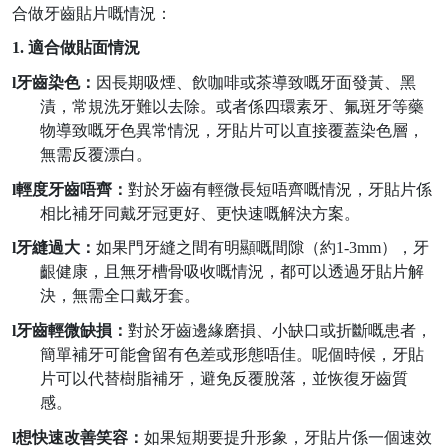
合做牙齒貼片嘅情況：
1.
適合做貼面情況
l
牙齒染色：
因長期吸煙、飲咖啡或茶導致嘅牙面發黃、黑
漬，常規洗牙難以去除。或者係四環素牙、氟斑牙等藥
物導致嘅牙色異常情況，牙貼片可以直接覆蓋染色層，
無需反覆漂白。
l
輕度牙齒唔齊：
對於牙齒有輕微長短唔齊嘅情況，牙貼片係
相比補牙同戴牙冠更好、更快速嘅解決方案。
l
牙縫過大：
如果門牙縫之間有明顯嘅間隙（約
1-3mm
），牙
齦健康，且無牙槽骨吸收嘅情況，都可以透過牙貼片解
決，無需全口戴牙套。
l
牙齒輕微缺損：
對於牙齒邊緣磨損、小缺口或折斷嘅患者，
簡單補牙可能會留有色差或形態唔佳。呢個時候，牙貼
片可以代替樹脂補牙，避免反覆脫落，並恢復牙齒質
感。
l
想快速改善笑容：
如果短期要提升形象，
牙
貼片係一個速效