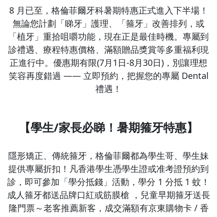
8 月已至，格倫菲爾牙科暑期特惠正式進入下半場！
無論您計劃「睇牙」護理、「箍牙」改善排列，或
「植牙」重拾咀嚼功能，現在正是最佳時機。專屬到
診禮遇、療程特惠價格、滿額贈品獎賞等多重福利現
正進行中。優惠期有限(7月1日-8月30日)，別讓理想
笑容再度錯過 —— 立即預約，把握您的專屬 Dental
禮遇！
【學生/家長必睇！暑期箍牙特惠】
隱形矯正、傳統箍牙，格倫菲爾都為學生哥、學生妹
提供專屬折扣！
凡香港學生憑學生證或准考證預約到
診，即可參加「學分抵錢」活動，學分 1 分抵 1 蚊！
成人箍牙
都
送品牌口紅或筋膜槍 ，兒童早期箍牙送長
隆門票～老客推薦新客，成交滿額有京東購物卡 / 香