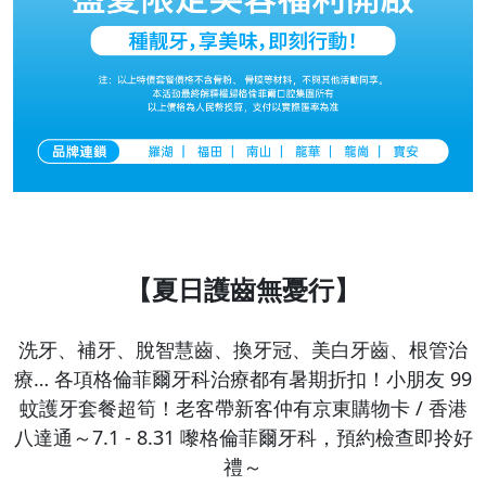
【夏日護齒無憂行】
洗牙、補牙、脫智慧齒、換牙冠、美白牙齒、根管治
療… 各項格倫菲爾牙科治療都有暑期折扣！小朋友 99
蚊護牙套餐超筍！老客帶新客仲有京東購物卡 / 香港
八達通～7.1 - 8.31 嚟格倫菲爾牙科，預約檢查即拎好
禮～