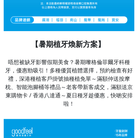
【暑期植牙煥新方案】
唔想被缺牙影響假期美食？
暑期
嚟格倫菲爾牙科種
牙，優惠勁吸引！
多種優質植體選擇，
預約檢查有好
禮，深港種植客戶掛號抽種植免單～滿額仲送按摩
枕、智能泡腳桶等禮品～老客帶新客成交，滿額送京
東購物卡
/ 香港八達通～夏日種牙趁優惠，快啲安排
啦！