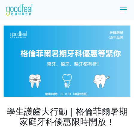
學生護齒大行動｜格倫菲爾暑期
家庭牙科優惠限時開放！