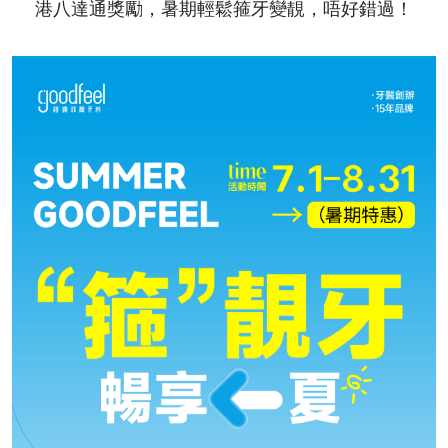
港八達通獎勵，暑期輕鬆箍牙變靚，唔好錯過！