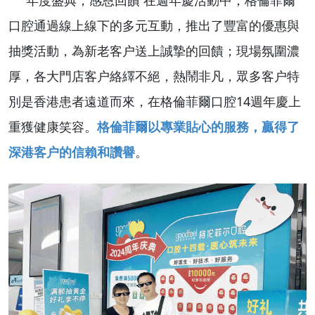
年度盛典，感恩回饋 在週年慶活動中，格倫菲爾
口腔通過線上線下的多元互動，推出了豐富的優惠與
抽獎活動，為新老客户送上誠摯的回饋；
現場氛圍濃
厚，各大門店客户絡繹不絕，熱鬧非凡，眾多客户特
別是香港患者遠道而來，在格倫菲爾口腔14週年慶上
重獲健康笑容。
格倫菲爾以專業貼心的服務，贏得了
深港客户的信賴和讚譽
。