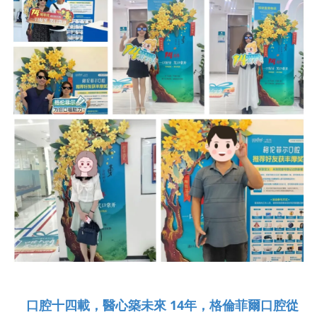
口腔十四載，醫心築未來 14年，格倫菲爾口腔從