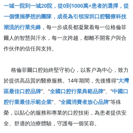
一城一院到一城20院，從0到1000萬+患者的選擇，從
一個懷揣夢想的團隊，成長為引領深圳口腔醫療科技
潮流的行業先鋒
，每一步成長都凝聚着每一位格倫菲
爾人的智慧與汗水，每一次跨越，都離不開客户與合
作伙伴的信任與支持。
格倫菲爾口腔始終堅守初心，以客户為中心，致力
於提供高品質的醫療服務。
14年期間，先後獲得“
大灣
區最佳口腔品牌
”、“
全國口腔行業典範品牌
”、“
中國口
腔行業最佳示範企業
”、“
全國消費者放心品牌
”等殊
榮，
以貼心的服務和專業的口腔技術，為患者提供安
全、舒適的治療體驗，守護每一個笑容。