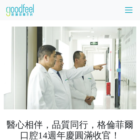
醫心相伴，品質同行，格倫菲爾
口腔14週年慶圓滿收官！