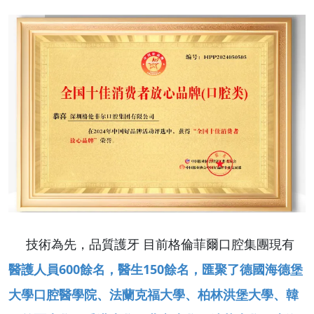
技術為先，品質護牙 目前格倫菲爾口腔集團現有
醫護人員600餘名，醫生150餘名，
匯聚了德國海德堡
大學口腔醫學院、法蘭克福大學、柏林洪堡大學、韓