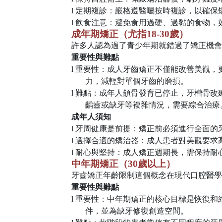
l
定期複診：嚴格遵醫囑按時複診，以確保
l
飲食注意：避免食用過硬、過黏的食物，
成年期矯正（尤指
18-30
歲）
許多人認為過了青少年期就錯過了矯正機會
重要性與難點
l
重要性：成人牙齒矯正不僅能改善美觀，
力，減輕對單個牙齒的磨損。
l
難點：成年人頜骨發育已停止，牙槽骨改
齲齒或缺牙等複雜情況，需要綜合治療
成年人須知
l
牙周健康是前提：矯正前必須進行全面的
l
選擇合適的矯治器：成人患者對美觀要求
l
耐心與堅持：成人矯正週期長，需保持耐
中年期矯正（
30
歲以上）
牙齒矯正年齡限制這個概念在現代口腔醫學
重要性與難點
l
重要性：中年期矯正的核心目標是恢復和
件，並為缺牙修復創造空間。