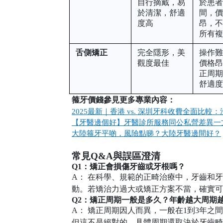
自行摘戴，易
於患
於清潔，舒適
間，
度高
昂，
所有
舌側矯正
完全隱形，美
操作
觀度最佳
價格
正周
舒適
箍牙價錢參見更多專業內容：
2025
最新｜香港
vs.
深圳牙科收費全面比較：
【牙醫邊個好】牙醫診所服務同公私營差異一
大陸箍牙平啲，風險點睇？大陸牙醫邊間好？
常見
Q&A
與誤區澄清
Q1
：矯正會損傷牙齒或牙根嗎？
A
： 在科學、規範的正畸治療中，牙齒和
動。若矯治力過大或矯正方案不當，確實可
Q2
：矯正周期一般是多久？年齡越大周期
A
： 矯正周期因人而異，一般在
1
到
3
年之間
但這不是絕對的，具體周期還取決於牙齒畸