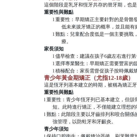
這個階段是乳牙和恆牙共存的替牙期，也是
重要性與難點
l
重要性：早期矯正主要針對的是骨骼
低未來拔牙矯正的概率，並且能有
l
難點：兒童配合度低是一個主要挑戰
療。
家長須知
l
儘早檢查：建議在孩子
6
歲左右進行第
l
選擇專業醫生：早期矯正需要豐富的
l
積極配合：家長需督促孩子按時佩戴
青少年黃金期矯正（尤指
12-18
歲）
這是恆牙列基本建立的時期，被稱為矯正牙
重要性與難點
l
重要性：青少年恆牙列已基本建立，但頜
短。此時進行矯正，不僅能建立理想的
l
難點：此階段主要以牙齒排列和咬合關係
強管理，以防蛀牙和牙齦炎。
青少年須知
l
保持口腔衛生：佩戴矯治器後，刷牙難度