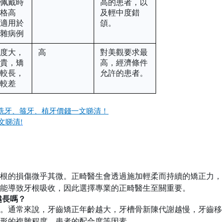
者佩戴時
高的患者，以
價格高
及輕中度錯
不適用於
頜。
複雜病例
難度大，
高
對美觀要求最
昂貴，矯
高，經濟條件
期較長，
允許的患者。
度較差
洗牙、箍牙、植牙價錢一文睇清！
文睇清
!
牙根的損傷微乎其微。正畸醫生會透過施加輕柔而持續的矯正力
能導致牙根吸收，因此選擇專業的正畸醫生至關重要。
越長嗎？
。通常來說，牙齒矯正年齡越大，牙槽骨新陳代謝越慢，牙齒移
形的複雜程度、患者的配合度等因素。