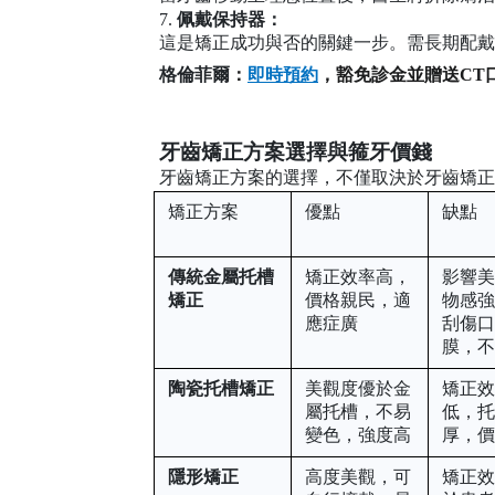
7.
佩戴保持器：
這是矯正成功與否的關鍵一步。需長期配戴
格倫菲爾
：
即時預約
，豁免診金並贈送
CT
牙齒矯正方案選擇與箍牙價錢
牙齒矯正方案的選擇，不僅取決於牙齒矯正
矯正方案
優點
缺點
傳統金屬托槽
矯正效率高，
影響
矯正
價格親民，適
物感
應症廣
刮傷
膜，
陶瓷托槽矯正
美觀度優於金
矯正
屬托槽，不易
低，
變色，強度高
厚，
隱形矯正
高度美觀，可
矯正