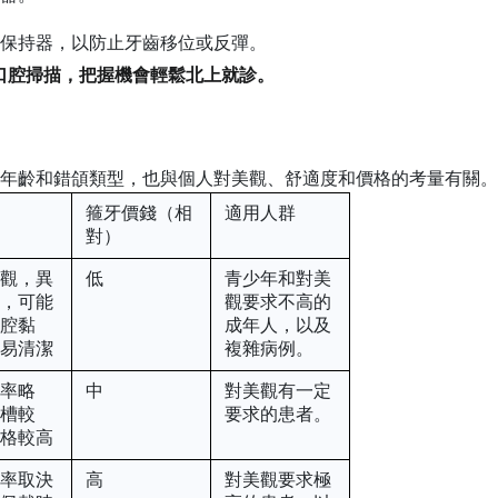
保持器，以防止牙齒移位或反彈。
口腔掃描，把握機會輕鬆北上就診。
年齡和錯頜類型，也與個人對美觀、舒適度和價格的考量有關。
箍牙價錢（相
適用人群
對）
美觀，異
低
青少年和對美
強，可能
觀要求不高的
口腔黏
成年人，以及
不易清潔
複雜病例。
效率略
中
對美觀有一定
托槽較
要求的患者。
價格較高
效率取決
高
對美觀要求極