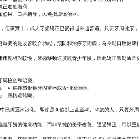
矯正進度順利。
如堅果、口香糖等，以免損壞矯治器。
，但事實上，成人牙齒矯正已變得越來越普遍。只要牙周健康，
更重要的是改善咬合功能，預防和治療牙周病，為長期口腔健康
建速度相對較慢，牙齒移動速度較青少年慢，因此矯正週期通常
。
牙周檢查和治療。
高，可選擇隱形箍牙固定器或舌側矯治器。
心，嚴格遵醫囑。
中已經逐漸淡化。即使是
30
歲以上甚至
40
、
50
歲的人，只要牙周
維護牙齒的健康功能，而非單純的美學改善。透過矯正，可以重