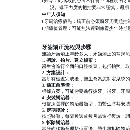
l
難點：此階段的患者常伴有不同程度的牙
況。矯正力度的把控要非常謹慎，週期
中年人須知
l
牙周治療優先：矯正前必須將牙周問題控
l
期望值管理：可能無法達到像青少年時期
牙齒矯正流程與步驟
無論牙齒矯正年齡多大，牙齒矯正的常規流
1.
初診、拍片、建立檔案：
醫生會進行全面的口腔檢查，包括拍照、取
2.
方案設計：
當所有檢查完成後，醫生會為您制定系統的
3.
矯正前準備：
根據方案，可能需要進行拔牙、補牙、牙周
4.
安裝矯治器：
根據所選擇的矯治器類型，由醫生將其安裝
5.
定期復診：
按照醫囑，每隔數週或數月需進行復診，調
6.
拆除矯治器：
當牙齒移動至理想位置後，醫生將拆除矯治