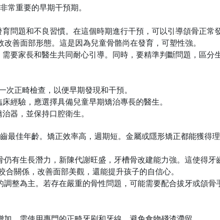
非常重要的早期干預期。
發育問題和不良習慣。在這個時期進行干預，可以引導頜骨正常
效改善面部形態。這是因為兒童骨骼尚在發育，可塑性強。
，需要家長和醫生共同耐心引導。同時，要精準判斷問題，區分
一次正畸檢查，以便早期發現和干預。
臨床經驗，應選擇具備兒童早期矯治專長的醫生。
矯治器，並保持口腔衛生。
齒最佳年齡。矯正效率高，週期短。金屬或隱形矯正都能獲得理
骨仍有生長潛力，新陳代謝旺盛，牙槽骨改建能力強。這使得牙
咬合關係，改善面部美觀，還能提升孩子的自信心。
的調整為主。若存在嚴重的骨性問題，可能需要配合拔牙或頜骨
增加，需使用專門的正畸牙刷和牙線，避免食物殘渣滯留。