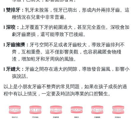
l
雙排牙：
乳牙未脫落，恆牙已萌出，形成內外兩排牙齒。這
種情況在兒童中非常普遍。
l
深咬：
上牙覆蓋下牙的範圍過大，甚至完全蓋住。深咬會加
劇牙齒磨損，還可能導致下巴後縮。
l
牙齒擁擠：
牙弓空間不足或者牙齒較大，導致牙齒排列不
齊，互相重疊。這不僅影響美觀，也容易藏匿食物殘
渣，增加蛀牙和牙周病的風險。
l
牙縫大：
牙齒之間存在過大的間隙，導致發音漏風，影響小
孩說話。
以上是小朋友牙齒不整齊的常見問題，如果在孩子成長的過
程中有以上情況，一定要及時諮詢專業的口腔醫生。