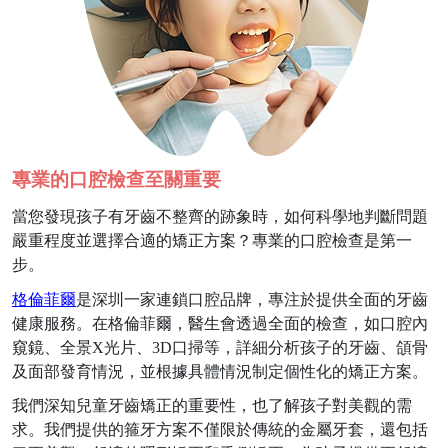
專業的口腔檢查至關重要
當您發現孩子有牙齒不整齊的跡象時，如何科學地判斷問題
嚴重程度並選擇合適的矯正方案？專業的口腔檢查是第一
步。
格倫菲爾
是深圳一家連鎖口腔品牌，專注於提供全面的牙齒
健康服務。在格倫菲爾，醫生會透過全面的檢查，如口腔內
窺鏡、全景
X
光片、
3D
口掃等，詳細分析孩子的牙齒、頜骨
及面部發育情況，並根據具體情況制定個性化的矯正方案。
我們深知兒童牙齒矯正的重要性，也了解孩子對美觀的需
求。我們提供的箍牙方案不僅限於傳統的金屬牙套，還包括