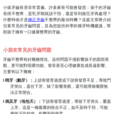
小孩牙齒長歪非常普遍。許多家長可能會疑惑：孩子的牙齒
長得不整齊，是乳牙期就該干預，還是等到換完牙再處理？
什麼時候才是
矯正牙齒
不整齊的最佳時機？這篇文章將介紹
兒童常見的牙齒問題，並為您提供科學的箍牙時機建議，幫
助孩子擁有一口健康整齊的牙齒。
小朋友常見的牙齒問題
牙齒不整齊有好幾種情況。這些問題不僅影響孩子的面部美
觀，更可能對咀嚼功能、發音甚至心理健康造成長遠影響。
主要有以下幾種：
l
哨牙（齙牙）：
上頜骨發育過度或下頜骨發育不足，導致門
牙突出，蓋住下牙。除了影響美觀，還可能導致嘴唇無
法正常閉合。
l
倒及牙（地包天）：
下頜骨發育過度，導致下牙突出，覆蓋
上牙。這是一種嚴重的咬合不正，如不及時干預，可能
導致下巴前突，影響面部發育。