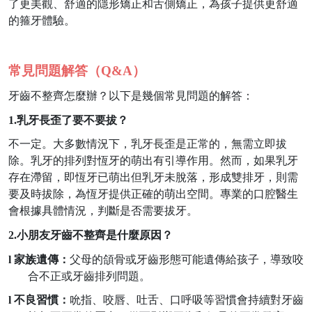
了更美觀、舒適的隱形矯正和舌側矯正，為孩子提供更舒適
的箍牙體驗。
常見問題解答（
Q&A
）
牙齒不整齊怎麼辦？以下是幾個常見問題的解答：
1.
乳牙長歪了要不要拔？
不一定。大多數情況下，乳牙長歪是正常的，無需立即拔
除。乳牙的排列對恆牙的萌出有引導作用。然而，如果乳牙
存在滯留，即恆牙已萌出但乳牙未脫落，形成雙排牙，則需
要及時拔除，為恆牙提供正確的萌出空間。專業的口腔醫生
會根據具體情況，判斷是否需要拔牙。
2.
小朋友牙齒不整齊是什麼原因？
l
家族遺傳：
父母的頜骨或牙齒形態可能遺傳給孩子，導致咬
合不正或牙齒排列問題。
l
不良習慣：
吮指、咬唇、吐舌、口呼吸等習慣會持續對牙齒