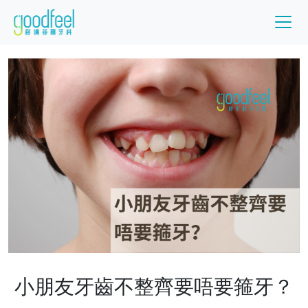
小朋友牙齒不整齊要唔要箍牙？