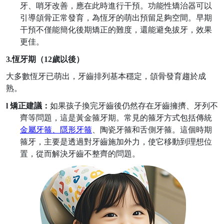
牙、哨牙改善，應在此時進行干預。功能性矯治器可以
引導頜骨正常發育，為恆牙的萌出預留足夠空間。早期
干預不僅能簡化後期矯正的難度，還能避免拔牙，效果
更佳。
3.
恆牙期（
12
歲以後）
大多數恆牙已萌出，牙齒排列基本穩定，頜骨發育趨於成
熟。
l
矯正建議：
如果孩子換完牙齒後仍然存在牙齒擁擠、牙列不
齊等問題，這是黃金箍牙期。常見的箍牙方式包括傳統
金屬
牙箍
、隱形
牙箍
、陶瓷
牙箍
和舌側
牙箍
。這個時期
箍牙，主要是透過對牙齒施加外力，使它移動到理想位
置，從而解決牙齒不整齊的問題。