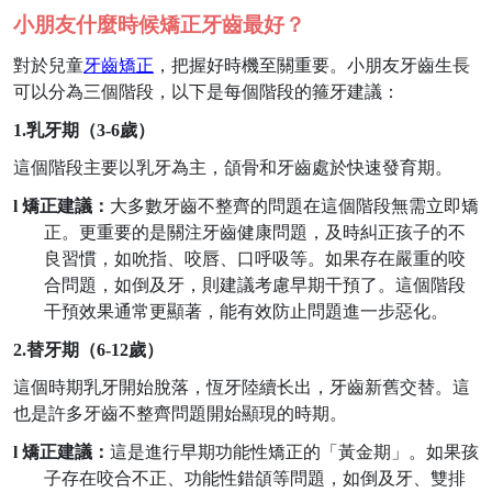
小朋友什麼時候矯正牙齒最好？
對於兒童
牙齒矯正
，把握好時機至關重要。小朋友牙齒生長
可以分為三個階段，以下是每個階段的箍牙建議：
1.
乳牙期（
3-6
歲）
這個階段主要以乳牙為主，頜骨和牙齒處於快速發育期。
l
矯正建議：
大多數牙齒不整齊的問題在這個階段無需立即矯
正。更重要的是關注牙齒健康問題，及時糾正孩子的不
良習慣，如吮指、咬唇、口呼吸等。如果存在嚴重的咬
合問題，如倒及牙，則建議考慮早期干預了。這個階段
干預效果通常更顯著，能有效防止問題進一步惡化。
2.
替牙期（
6-12
歲）
這個時期乳牙開始脫落，恆牙陸續
长
出，牙齒新舊交替。這
也是許多牙齒不整齊問題開始顯現的時期。
l
矯正建議：
這是進行早期功能性矯正的「黃金期」。如果孩
子存在咬合不正、功能性錯頜等問題，如倒及牙、雙排