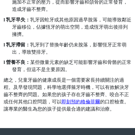
施加不正常的壓力，從而影響牙齒和頜骨的正常發育，
造成牙齒不整齊。
l
乳牙早失：
乳牙因蛀牙或其他原因過早脫落，可能導致鄰近
牙齒移位，佔據恆牙的萌出空間，造成恆牙萌出後排列
擁擠。
l
乳牙滯留：
乳牙到了替換年齡仍未脫落，影響恆牙正常萌
出，導致雙排牙。
l
營養不良：
某些微量元素的缺乏可能影響牙齒和骨骼的正常
發育，但這不是主要原因。
總之，兒童牙齒的健康成長是一個需要家長持續關注的過
程。及早發現問題，科學地選擇箍牙時機，可以有效解決牙
齒不整齊的問題。如果您的孩子存在牙齒不整齊、咬合不正
或任何其他口腔問題，可以
即刻
預約
格倫菲爾
的
口腔檢查。
讓專業的醫生為您的孩子提供最合適的建議和治療。