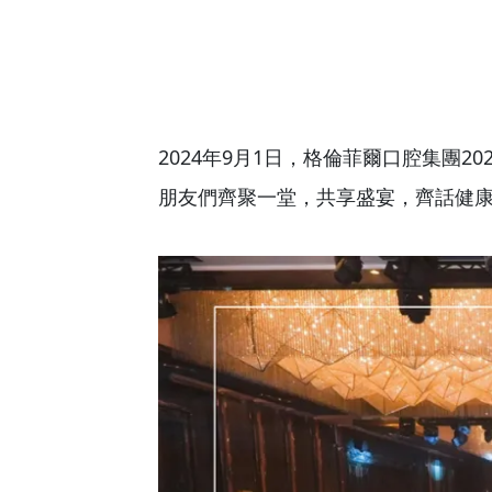
2024年9月1日，格倫菲爾口腔集團2
朋友們齊聚一堂，共享盛宴，齊話健