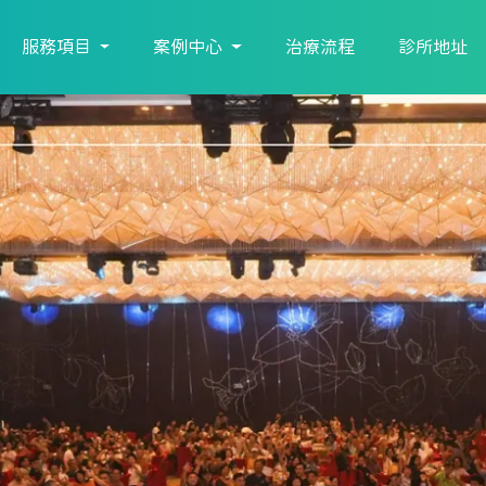
服務項目
案例中心
治療流程
診所地址