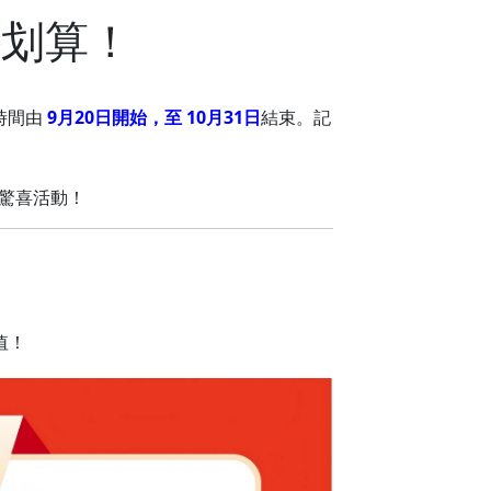
外划算！
時間由
9月20日開始，至 10月31日
結束。記
嘅驚喜活動！
值！