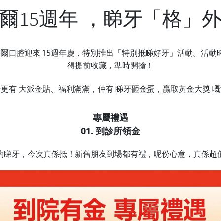
爾15週年 ，睇牙「格」
菲爾口腔迎來
15週年慶，特別推出「特別抵睇好牙」活動。活動
得提前收藏，準時開搶！
更有 大派金貼、福利滿滿，仲有 睇牙砸金蛋，贏取黃金大獎 
專屬禮遇
01. 到診所領金
約睇牙，今次真係抵！新舊朋友到場都有禮，呢份心意，真係超