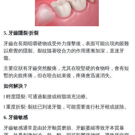
5. 牙齒隱裂/折裂
牙齒在長期咀嚼硬物或受外力撞擊後，表面可能出現肉眼難
以察覺的隱裂。裂紋隨著咬合力的作用逐漸加深，直達牙
髓。
主要症狀有牙齒突然酸痛，尤其在咬堅硬的食物時，會有短
暫的尖銳疼痛，但在咬合結束後，疼痛會迅速消失。
如何解決？
l
輕度隱裂
: 可通過黏接或樹脂填充治療。
l
重度折裂
: 裂紋已到達牙髓，可能需要進行杜牙根或拔除。
6. 牙齒敏感
牙齒敏感通常是由於牙釉質磨損、牙齦萎縮導致牙本質暴