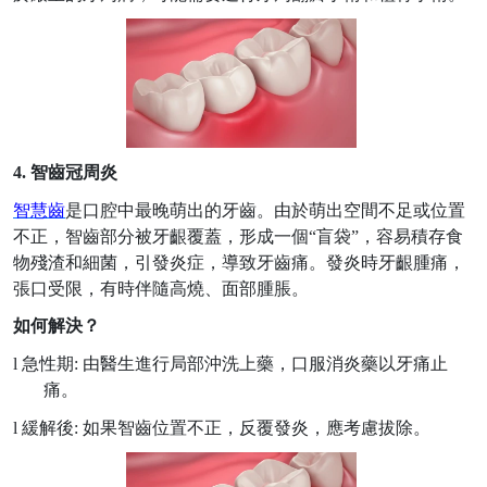
4. 智齒冠周炎
智慧齒
是口腔中最晚萌出的牙齒。由於萌出空間不足或位置
不正，智齒部分被牙齦覆蓋，形成一個
“盲袋”，容易積存食
物殘渣和細菌，引發炎症，導致牙齒痛。發炎時牙齦腫痛，
張口受限，有時伴隨高燒、面部腫脹。
如何解決？
l
急性期
: 由醫生進行局部沖洗上藥，口服消炎藥以牙痛止
痛。
l
緩解後
: 如果智齒位置不正，反覆發炎，應考慮拔除。