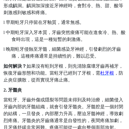
形成齲洞。齲洞加深接近牙神經時，會對冷、熱、甜、酸等
刺激感到敏感和疼痛。
l
早期蛀牙只停留在牙釉質，通常無感。
l
中期蛀牙深入牙本質，牙齒突然痠痛可能在進食冷、熱、
酸
食時出現，這是一種短暫的刺激痛。
l
晚期蛀牙侵蝕至牙髓，細菌感染牙神經，引發劇烈的牙齒
痛，這種疼痛通常是持續性的，難以忍受。
如何解決？
如果沒有蛀到牙根，則先清除腐壞牙齒再補牙，
恢復牙齒形態和功能。當蛀牙已經到了牙根，需
杜牙根
，防
止炎症擴散，從而實現牙痛止痛。
2. 牙髓炎
當蛀牙、牙齒外傷或隱裂等問題未得到及時治療，細菌侵入
牙齒內部的牙髓組織，就會引發牙髓炎。牙髓腔是一個封閉
的結構，一旦發炎，內部壓力升高，壓迫牙髓神經，導致劇
烈疼痛。牙髓炎的牙齒痛通常是自發性的，夜間疼痛加劇，
且牙痛舒緩非常困難。疼痛可能從一處向整個面部放射。