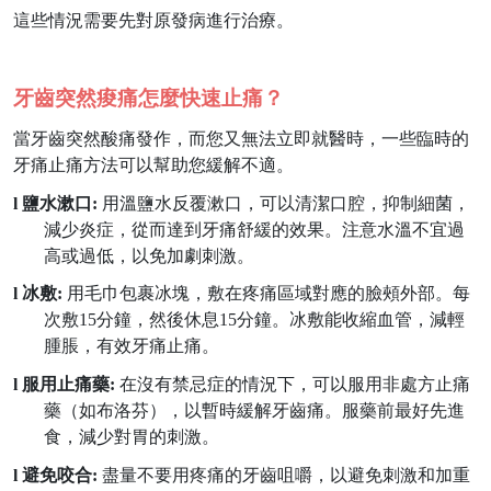
這些
情況需要先對原發病進行治療。
牙齒突然痠痛怎麼快速止痛？
當牙齒突然酸痛發作，而您又無法立即就醫時，一些臨時的
牙痛止痛方法可以幫助您緩解不適。
l
鹽水漱口
:
用溫鹽水反覆漱口，可以清潔口腔，抑制細菌，
減少炎症，從而達到牙痛舒緩的效果。注意水溫不宜過
高或過低，以免加劇刺激。
l
冰敷
:
用毛巾包裹冰塊，敷在疼痛區域對應的臉頰外部。每
次敷
15分鐘，然後休息15分鐘。冰敷能收縮血管，減輕
腫脹，有效牙痛止痛。
l
服用止痛藥
:
在沒有禁忌症的情況下，可以服用非處方止痛
藥（如布洛芬），以暫時緩解牙齒痛。服藥前最好先進
食，減少對胃的刺激。
l
避免咬合
:
盡量不要用疼痛的牙齒咀嚼，以避免刺激和加重