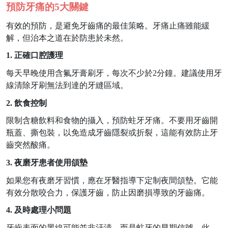
預防牙痛的
5大關鍵
有效的預防，是避免牙齒痛的最佳策略。牙痛止痛雖能緩
解，但治本之道在於防患於未然。
1.
正確口腔護理
每天早晚使用含氟牙膏刷牙，每次不少於
2分鐘。建議使用牙
線清除牙刷無法到達的牙縫區域。
2.
飲食控制
限制含糖飲料和食物的攝入，預防蛀牙牙痛。不要用牙齒開
瓶蓋、撕包裝，以免造成牙齒隱裂或折裂，這能有效防止牙
齒突然酸痛。
3.
夜磨牙患者使用頜墊
如果您有夜磨牙習慣，應在牙醫指導下定制夜間頜墊。它能
有效分散咬合力，保護牙齒，防止因磨損導致的牙齒痛。
4.
及時處理小問題
牙齒表面的黑線可能並非汙漬，而是蛀牙的早期信號。此