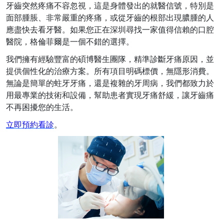
牙齒突然疼痛不容忽視，這是身體發出的就醫信號，特別是
面部腫脹、非常嚴重的疼痛，或從牙齒的根部出現膿腫的人
應盡快去看牙醫。如果您正在深圳尋找一家值得信賴的口腔
醫院，格倫菲爾是一個不錯的選擇。
我們擁有經驗豐富的碩博醫生團隊，精準診斷牙痛原因，並
提供個性化的治療方案。所有項目明碼標價，無隱形消費。
無論是簡單的蛀牙牙痛，還是複雜的
牙周病
，我們都致力於
用最專業的技術和設備，幫助患者實現牙痛舒緩，讓牙齒痛
不再困擾您的生活。
立即預約看診
。