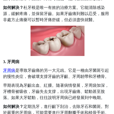
如何解決？
杜牙根是唯一有效的治療方案。它能清除感染
源，緩解疼痛，並保留牙齒。如果牙齒痛到難以忍受，服用
非處方止痛藥可以暫時牙痛舒緩，但必須盡快就醫。
3. 牙周病
牙周病
是導致牙齒痛的另一大元凶。它是一種由牙菌斑引起
的慢性炎症，會破壞支撐牙齒的牙齦、牙周韌帶和牙槽骨。
早期表現為牙齦出血、紅腫。隨著病情發展，牙周袋加深，
牙槽骨被吸收，牙齒失去支撐，出現牙齒痛、鬆動甚至脫
落。如果大牙鬆動，往往說明牙周病已經發展到中晚期。
如何解決？
定期洗牙，進行齦下刮治，去除牙石和菌斑。對
於嚴重的牙周病，可能需要進行牙周翻瓣手術和植骨手術。