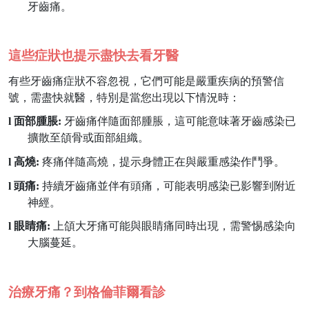
牙齒痛。
這些症狀也提示盡快去看牙醫
有些牙齒痛症狀不容忽視，它們可能是嚴重疾病的預警信
號，需盡快就醫，特別是當您出現以下情況時：
l
面部腫脹
:
牙齒痛伴隨面部腫脹，這可能意味著牙齒感染已
擴散至頜骨或面部組織。
l
高燒
:
疼痛伴隨高燒，提示身體正在與嚴重感染作鬥爭。
l
頭痛
:
持續牙齒痛並伴有頭痛，可能表明感染已影響到附近
神經。
l
眼睛痛
:
上頜大牙痛可能與眼睛痛同時出現，需警惕感染向
大腦蔓延。
治療牙痛？到格倫菲爾看診