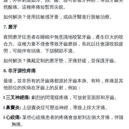
露，外界刺激如冷、熱、酸、甜可影響牙神經，導致牙齒突
然酸痛。這種疼痛短暫而尖銳。
如何解決？使用抗敏感牙膏，或由牙醫進行脫敏治療。
7. 磨牙
夜間磨牙症患者在睡眠中無意識地咬緊牙齒，產生巨大的咬
合力。這種力量不僅會導致牙齒磨損，長此以往會讓咬肌疲
勞，可能伴有頭痛、下頜關節不適。
如何解決？佩戴定制的磨牙墊，牙痛舒緩，並保護牙齒。
8. 非牙源性疼痛
最後，並非所有的牙齒痛都源於牙齒本身。有時，疼痛是其
他部位的疾病在牙齒上的反射，例如：
l
三叉神經痛
:
劇烈的閃電樣疼痛，可放射至面部和牙齒。
l
鼻竇炎
:
上頜竇炎症可壓迫神經，導致上排大牙痛。
l
心絞痛
:
某些心絞痛患者的疼痛會放射到左側大牙痛，伴隨
胸痛。