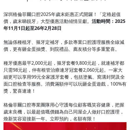
深圳格倫菲爾口腔2025年歲末鉅惠正式開鑼！「定格超值
價，歲末睇靚牙」大型優惠活動傾情呈獻。
活動時間：2025
年11月1日起至26年2月28日
無論係種植牙、箍牙定補牙，多款專業口腔護理服務全線減
價，更有砸金蛋抽獎、到院禮品、薦友積分等多重驚喜。
種牙優惠最平2,000元起，箍牙套餐9,800元起，就連補牙都
只需98元起，仲有根管治療連牙冠套餐2,060元起。一家大
細更可以享用99元全家護牙套餐，包括塗氟、窩溝封閉及全
面口腔檢查等服務。消費滿額仲可以玩砸金蛋遊戲，100%有
獎，驚喜連連！
格倫菲爾口腔專業團隊用心守護每位顧客嘅笑容健康，把握
歲末良機，以最超值嘅價錢為自己同屋企人做好口腔護理，
煥新笑容迎接新一年。立即預約，名額有限！