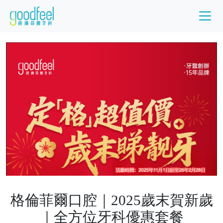
格倫菲爾口腔｜2025歲末賀新歲
｜全方位牙科優惠套餐