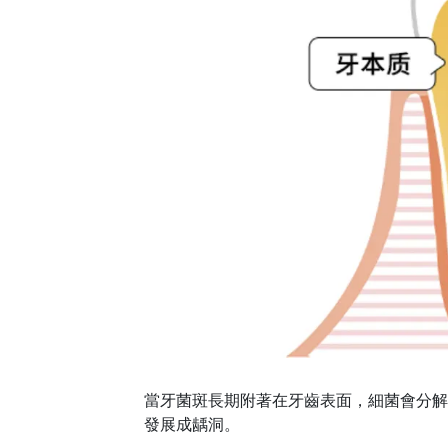
當牙菌斑長期附著在牙齒表面，細菌會分解
發展成龋洞
。