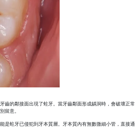
牙齒的鄰接面出現了蛀牙。當牙齒鄰面形成龋洞時，會破壞正常
別留意。
能是蛀牙已侵犯到牙本質層
。牙本質內有無數微細小管，直接通