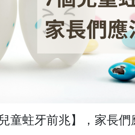
【兒童蛀牙前兆】，家長們