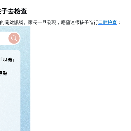
孩子去檢查
期的關鍵訊號。家長一旦發現，應儘速帶孩子進行
口腔檢查
：