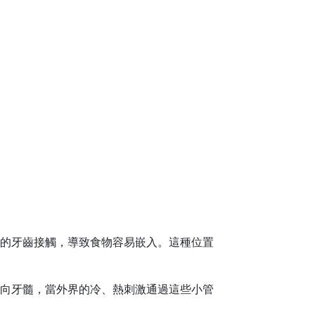
的牙齒接觸，導致食物容易嵌入
。這種位置
向牙髓，當外界的冷、熱刺激通過這些小管