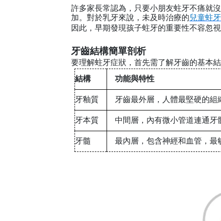
許多家長常認為，只要小朋友蛀牙不痛就沒
加。對於乳牙來說，未及時治療的
兒童蛀牙
因此，早期發現孩子蛀牙的重要性不容忽視
牙齒結構簡單剖析
要理解蛀牙症狀，首先需了解牙齒的基本結
結構
功能與特性
牙釉質
牙齒最外層，人體最堅硬的組
牙本質
中間層，內有微小管道連通牙
牙髓
最內層，包含神經和血管，最