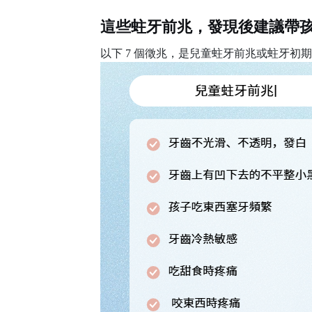
這些蛀牙前兆，發現後建議帶
以下
7 個徵兆，是兒童蛀牙前兆或蛀牙初