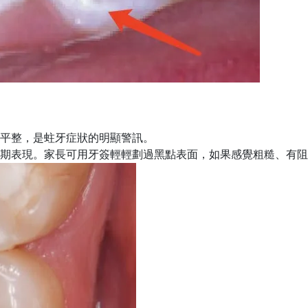
平整，是蛀牙症狀的明顯警訊
。
期表現。家長可用牙簽輕輕劃過黑點表面，如果感覺粗糙、有阻