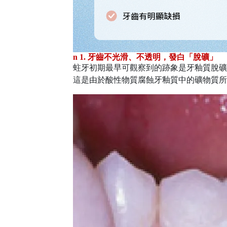
n
1. 牙齒不光滑、不透明，發白「脫礦」
蛀牙初期最早可觀察到的跡象是牙釉質脫礦
這是由於酸性物質腐蝕牙釉質中的礦物質所