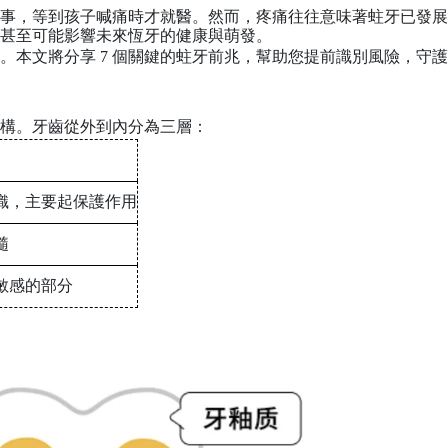
事，等到孩子喊痛時才就醫。然而，疼痛往往意味著蛀牙已發展
甚至可能影響未來恆牙的健康與萌發。
。本文將分享
7 個關鍵的蛀牙前兆，幫助您提前識別風險，守
構。牙齒從外到內分為三層：
織，主要起保護作用
髓
敏感的部分