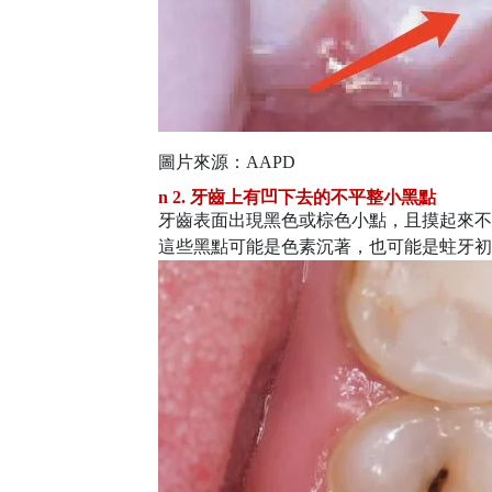
圖片來源：
AAPD
n
2. 牙齒上有
凹下去的
不平整小黑點
牙齒表面出現黑色或棕色小點，且摸起來不
這些黑點可能是色素沉著，也可能是蛀牙初