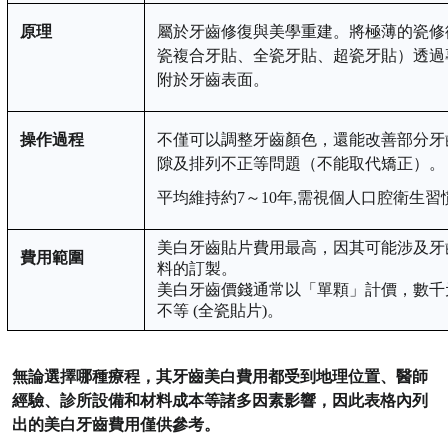
原理
屬於牙齒修復與美學重建。將極薄的瓷修
瓷複合牙貼、全瓷牙貼、超瓷牙貼
）
透過
附於牙齒表面。
操作過程
不僅可以調整牙齒顏色，還能改善部分牙
隙及排列不正等問題
（不能取代矯正）。
平均維持約
7～10年
,需視個人口腔衛生習
美白牙齒貼片費用最高，因其
可能
涉及牙
費用範圍
料的訂製。
美白牙齒價錢通常以「單顆」計價，數千
不等 (全瓷貼片)。
無論選擇哪種療程，其牙齒美白費用都受到地理位置、醫師
經驗、診所設備和材料成本等諸多因素影響，因此表格內列
出的美白牙齒費用僅供參考。