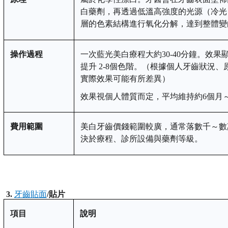
白藥劑，再透過低溫高強度的光源（冷光
層的色素結構進行氧化分解，達到整體變
操作過程
一次藍光美白療程大約
30-40分鐘
。
效果
提升
2
-
8
個色階。
（根據個人牙齒狀況、
實際效果可能有所差異）
效果視個人體質而定，平均維持約
6個月
費用範圍
美白牙齒價錢範
圍較廣，通常落
數
千～
數
決於療程
、
診所設備與藥劑等級。
3.
牙齒貼面
/
貼片
項目
說明