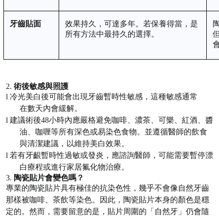
牙齒貼面
效果持久
，
可達多年。若保養得當，是
所有方法中最持久的選擇。
2.
術後敏感與照護
l
冷光美白後可能會出現牙齒暫時性敏感，這種敏感通常
在
數
天內會緩解。
l
建議術後
48小時內應嚴格避免咖啡、濃茶、可樂、紅酒、醬
油、咖喱等所有深色或易染色食物。並遵循醫師的飲食
與清潔建議，以維持美白效果。
l
若有牙齦暫時性過敏或發炎，應諮詢醫師，可能需要暫停漂
白療程或進行家居氟化物治療
。
3.
陶瓷貼片會變色嗎？
專業的陶瓷貼片具有極佳的抗染色性，幾乎不會像自然牙齒
那樣被咖啡、茶飲等染色。因此，陶瓷貼片本身的顏色是穩
定的。然而，需要留意的是，貼片周圍的「自然牙」仍會隨