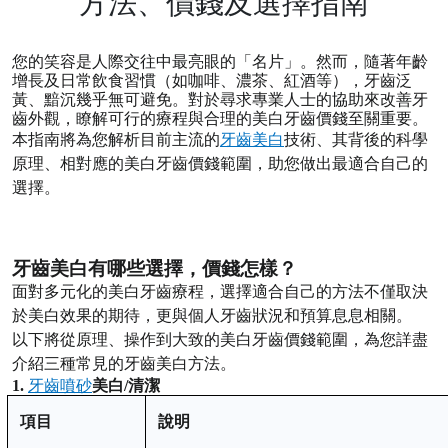
方法、價錢及選擇指南
您的笑容是人際交往中最亮眼的「名片」。然而，隨著年齡
增長及日常飲食習慣（如咖啡、濃茶、紅酒等），牙齒泛
黃、黯沉幾乎無可避免。對於尋求專業人士的協助來改善牙
齒外觀，瞭解可行的療程與合理的美白牙齒價錢至關重要。
本指南將為您解析目前主流的
牙齒美白
技術、其背後的科學
原理、相對應的美白牙齒價錢範圍，助您做出最適合自己的
選擇。
牙齒美白有哪些選擇，價錢怎樣？
面對多元化的美白牙齒療程，選擇適合自己的方法不僅取決
於美白效果的期待，更與個人牙齒狀況和預算息息相關。
以下將從原理、操作到大致的美白牙齒價錢範圍，為您詳盡
介紹三種常見的牙齒美白方法。
1.
牙齒噴砂
美白
/
清潔
項目
說明