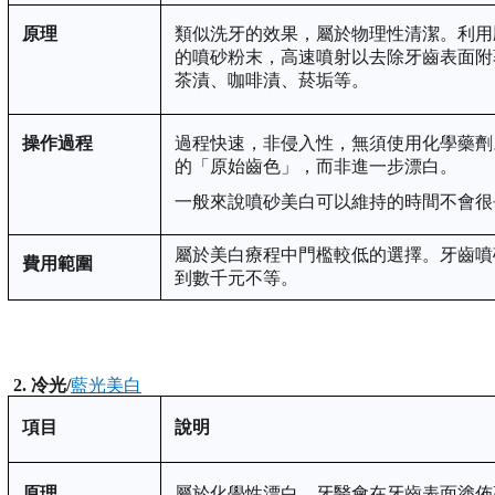
原理
類似洗牙的效果
，
屬於物理性清潔。利用
的噴砂粉末，高速噴射以去除牙齒表面附
茶漬、咖啡漬、菸垢等。
操作過程
過程快速，非侵入性，無須使用化學藥劑
的「原始齒色」，而非進一步漂白。
一
般來說噴砂美白可以維持的時間不會很
屬於美白療程中門檻較低的選擇。牙齒噴
費用範圍
到
數
千元不等。
2. 冷光
/
藍光美白
項目
說明
原理
屬於化學性漂白。牙醫會在牙齒表面塗佈