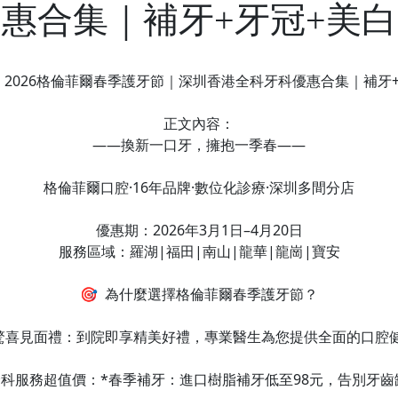
惠合集｜補牙+牙冠+美
 2026格倫菲爾春季護牙節｜深圳香港全科牙科優惠合集｜補牙
正文內容：
——換新一口牙，擁抱一季春——
格倫菲爾口腔·16年品牌·數位化診療·深圳多間分店
優惠期：2026年3月1日–4月20日
服務區域：羅湖|福田|南山|龍華|龍崗|寶安
🎯 為什麼選擇格倫菲爾春季護牙節？
驚喜見面禮：到院即享精美好禮，專業醫生為您提供全面的口腔
全科服務超值價：*春季補牙：進口樹脂補牙低至98元，告別牙齒