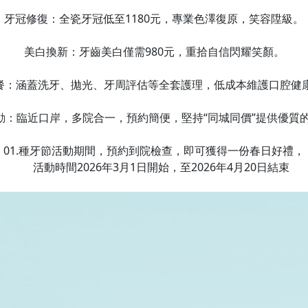
牙冠修復：全瓷牙冠低至1180元，專業色澤復原，笑容陞級。
美白換新：牙齒美白僅需980元，重拾自信閃耀笑顏。
牙餐：涵蓋洗牙、拋光、牙周評估等全套護理，低成本維護口腔健
動：臨近口岸，多院合一，預約簡便，堅持“同城同價”提供優質
01.種牙節活動期間，預約到院檢查，即可獲得一份春日好禮，
活動時間2026年3月1日開始，至2026年4月20日結束