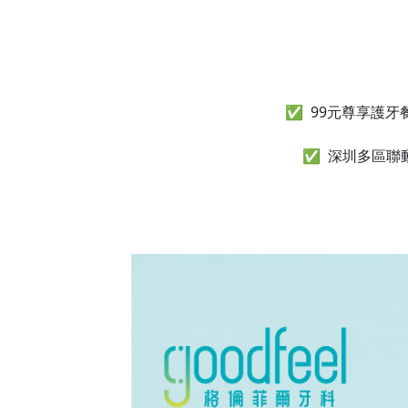
✅ 99元尊享護
✅ 深圳多區聯