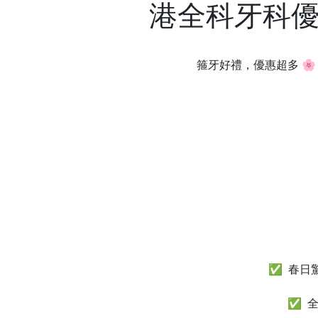
港全科牙科優
箍牙好禮，優惠超多 
✅ 春日
✅ 