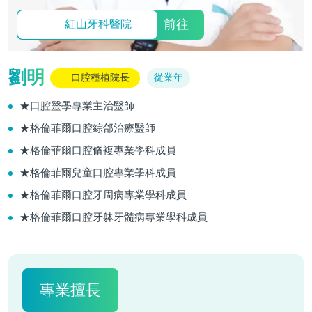
前往
紅山牙科醫院
劉明
口腔種植院長
從業年
★口腔毉學專業主治毉師
★格倫菲爾口腔綜郃治療毉師
★格倫菲爾口腔脩複專業學科成員
★格倫菲爾兒童口腔專業學科成員
★格倫菲爾口腔牙周病專業學科成員
★格倫菲爾口腔牙躰牙髓病專業學科成員
專業擅長