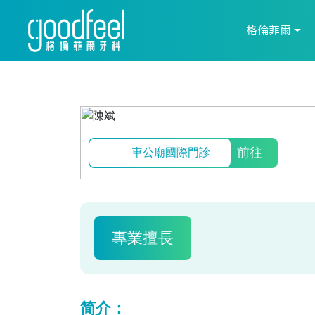
格倫菲爾
前往
車公廟國際門診
專業擅長
简介：