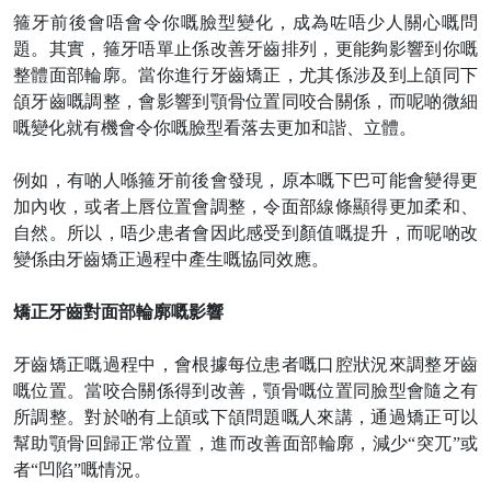
箍牙前後會唔會令你嘅臉型變化，成為咗唔少人關心嘅問
題。其實，箍牙唔單止係改善牙齒排列，更能夠影響到你嘅
整體面部輪廓。當你進行牙齒矯正，尤其係涉及到上頜同下
頜牙齒嘅調整，會影響到顎骨位置同咬合關係，而呢啲微細
嘅變化就有機會令你嘅臉型看落去更加和諧、立體。
例如，有啲人喺箍牙前後會發現，原本嘅下巴可能會變得更
加內收，或者上唇位置會調整，令面部線條顯得更加柔和、
自然。所以，唔少患者會因此感受到顏值嘅提升，而呢啲改
變係由牙齒矯正過程中產生嘅協同效應。
矯正牙齒對面部輪廓嘅影響
牙齒矯正嘅過程中，會根據每位患者嘅口腔狀況來調整牙齒
嘅位置。當咬合關係得到改善，顎骨嘅位置同臉型會隨之有
所調整。對於啲有上頜或下頜問題嘅人來講，通過矯正可以
幫助顎骨回歸正常位置，進而改善面部輪廓，減少
“突兀”或
者“凹陷”嘅情況。