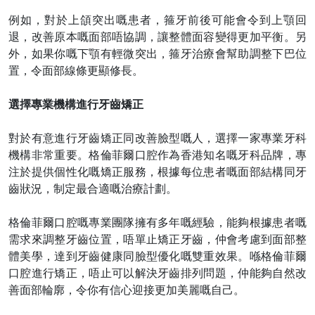
例如，對於上頜突出嘅患者，箍牙前後可能會令到上顎回
退，改善原本嘅面部
唔
協調，讓整體面容變得更加平衡。另
外，如果你嘅下顎有輕微突出，箍牙治療會幫助調整下巴位
置，令面部線條更顯修長。
選擇專業機構進行牙齒矯正
對於有意進行牙齒矯正同改善臉型嘅人，選擇一家專業牙科
機構非常重要。格倫菲爾口腔作為香港知名嘅牙科品牌，專
注於提供個性化嘅矯正服務，根據每位患者
嘅
面部結構同牙
齒狀況，制定最合適嘅治療計劃。
格倫菲爾口腔嘅專業團隊擁有多年
嘅
經驗，能夠根據患者嘅
需求來調整牙齒位置，唔單止矯正牙齒，仲會考慮到面部整
體美學，達到牙齒健康同臉型優化嘅雙重效果。喺格倫菲爾
口腔進行矯正，唔止可以解決牙齒排列問題，仲能夠自然改
善面部輪廓，令你有信心迎接更加美麗嘅自己。