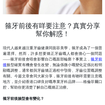
箍牙前後有咩要注意？真實分享
幫你解惑！
現代人越來越注重牙齒健康同面容美學，箍牙成為了一個普
遍選擇。然而，許多想要矯正牙齒嘅人都會擔心一個問題
——箍牙前後會唔會影響自己嘅面部輪廓？事實上，
箍牙前
後
臉型確實有機會發生改變，無論係微小嘅變化定係比較明
顯嘅調整，通常都與牙齒矯正過程中顎骨、牙齒位置嘅調整
有關。今篇文章會同大家分享，箍牙前後有啲咩需要注意嘅
地方，並介紹香港口碑良好嘅專業牙科品牌
——格倫菲爾口
腔，幫助你更清楚了解自己嘅矯正治療。
箍牙前後臉型會有變化？