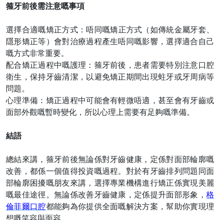
箍牙前後需注意嘅事項
選擇合適
嘅
矯正方式：
唔
同
嘅
矯正方式（如傳統金屬牙套、
隱形矯正等）會對治療過程產生
唔
同嘅影響，選擇適合自己
嘅方式非常重要。
配合矯正過程中
嘅
護理：箍牙前後，患者需要特別注意口腔
衛生，保持牙齒清潔，以避免矯正期間出現蛀牙或牙周病等
問題。
心理準備：矯正過程中可能會有輕微
唔
適，甚至會有牙齒或
面部外觀
嘅
暫時變化，所以心理上需要有足夠嘅準備。
結語
總結來講，箍牙前後無論係對牙齒健康，定係對面部輪廓嘅
改善，都係一個值得投資嘅過程。對於有牙齒排列問題同面
部輪廓困擾嘅朋友來講，選擇專業機構進行矯正係實現美麗
嘅最佳途徑。無論係改善牙齒健康，定係提升面部形象，
格
倫菲爾口腔
都能夠為你提供全面嘅解決方案，幫助你實現理
想嘅笑容與面容。