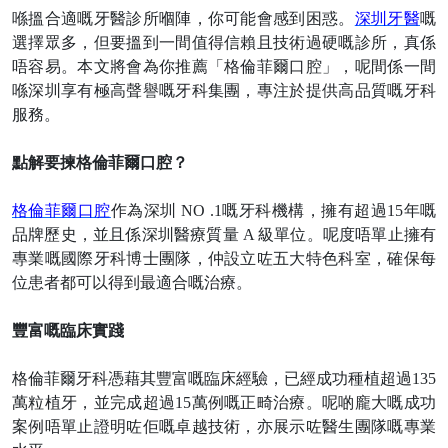
喺搵合適嘅牙醫診所嗰陣，你可能會感到困惑。
深圳牙醫
嘅
選擇眾多，但要搵到一間值得信賴且技術過硬嘅診所，真係
唔容易。本文將會為你推薦「格倫菲爾口腔」，呢間係一間
喺深圳享有極高聲譽嘅牙科集團，專注於提供高品質嘅牙科
服務。
點解要揀格倫菲爾口腔？
格倫菲爾口腔
作為深圳
NO .1嘅牙科機構，擁有超過15年嘅
品牌歷史，並且係深圳醫療質量 A 級單位。呢度唔單止擁有
專業嘅國際牙科博士團隊，仲設立咗五大特色科室，確保每
位患者都可以得到最適合嘅治療。
豐富嘅臨床實踐
格倫菲爾牙科憑藉其豐富嘅臨床經驗，已經成功種植超過
13
5
萬粒植牙，並完成超過
15萬例嘅正畸治療。呢啲龐大嘅成功
案例唔單止證明咗佢嘅卓越技術，亦展示咗醫生團隊嘅專業