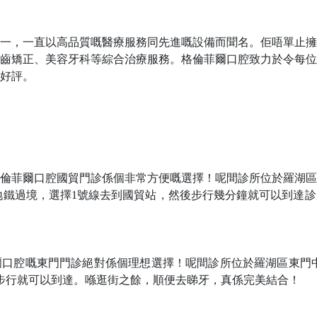
一，一直以高品質嘅醫療服務同先進嘅設備而聞名。佢唔單止擁
齒矯正、美容牙科等綜合治療服務。格倫菲爾口腔致力於令每位
好評。
倫菲爾口腔國貿門診係個非常方便嘅選擇！呢間診所位於羅湖區
搭地鐵過境，選擇1號線去到國貿站，然後步行幾分鐘就可以到達
爾口腔嘅東門門診絕對係個理想選擇！呢間診所位於羅湖區東門
步行就可以到達。喺逛街之餘，順便去睇牙，真係完美結合！