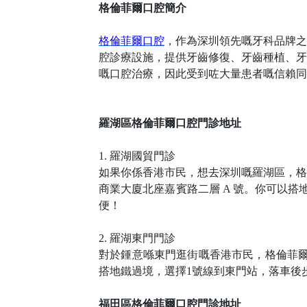
格倫菲爾口腔簡介
格倫菲爾口腔
，作為深圳領先嘅牙科品牌之
腔診療設施，提供牙齒修復、牙齒種植、牙
嘅口腔治療，因此受到咗大量患者嘅信賴同
羅湖區格倫菲爾口腔門診地址
1.
羅湖國貿門診
如果你係香港市民，想去深圳嘅羅湖區，格
商業大廈北座嘉賓路二層 A 號。你可以
便！
2. 羅湖東門門診
對於鍾意喺東門逛街嘅香港市民，格倫菲
搭地鐵過境，選擇1號線到東門站，落車後
福田區格倫菲爾口腔門診地址