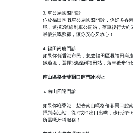
3. 車公廟國際門診
位於福田區嘅車公廟國際門診，係好多香
境，選擇2號線到車公廟站，落車後行大約
最優質嘅照顧，讓你安心又放心！
4. 福田崗廈門診
如果你係香港市民，想去福田區嘅福田崗
鐵過境，選擇3號線到福田站，落車後步行
南山區格倫菲爾口腔門診地址
5. 南山四達門診
如果你喺香港，想去南山嘅格倫菲爾口腔
擇到南油站，從E或F1出口出嚟，步行約
所需嘅牙科服務！