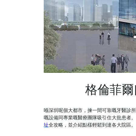
格倫菲爾
喺深圳呢個大都市，揀一間可靠嘅牙醫診所
嘅設備同專業嘅醫療團隊吸引住大批患者。
址
全攻略，並介紹點樣輕鬆到達各大院區。