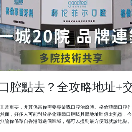
口腔點去？全攻略地址+
非常重要，尤其係當你需要專業嘅口腔治療時。格倫菲爾口腔作
然而，好多人可能對於格倫菲爾口腔嘅具體地址唔係太熟悉，今
無論你係嚟自香港嘅邊個區域，都可以搵到最方便嘅就診地點。