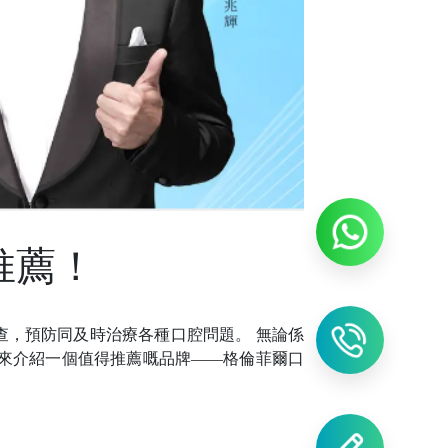
推薦！
查，預防
同
及時治療各種口腔問題。
無論係
來介紹一個值得推薦
嘅
品牌
——格倫菲爾口