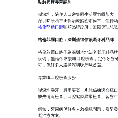
點解要揀專業診所
喺深圳，隨住人口密集同生活壓力嘅加大，
深圳睇牙唔單止係治療齲齒咁簡單，佢仲涵
格倫菲爾口腔
呢類品牌診所，無疑係理想嘅
格倫菲爾口腔：深圳值得信賴嘅牙科品牌
格倫菲爾口腔作為深圳本地知名嘅牙科品牌
設備，無論係常規嘅口腔檢查，定係牙齒
可，係好多人選擇深圳睇牙嘅首選。
專業嘅口腔檢查服務
喺深圳睇牙，最重要嘅一步就係揀適合嘅口
缺失情況檢查、口腔黏膜異常檢查、智齒生
例如，牙周病係好多人忽視嘅問題，及早發
嘅治療方案。