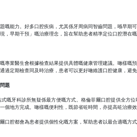
題嘅能力。好多口腔疾病，尤其係牙周病同智齒問題，喺早期可
現，早期干預」嘅治療理念，旨在幫助患者精準定位口腔潛在嘅
嘅專業醫生會根據檢查結果提供具體嘅健康管理建議。噉樣嘅預
通過定期檢查同及時治療，患者可以更好噉維護口腔健康，避免
問題
站式嘅牙科診所無疑係最方便嘅方式。格倫菲爾口腔提供全方位
一個地方完成。噉樣嘅便利性，既節省咗時間，亦提高咗治療效
爾口腔都會為患者提供個性化嘅方案，幫助患者以最合適嘅方式