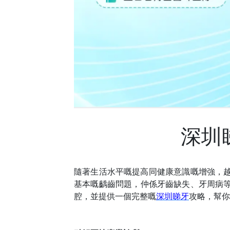
深圳
隨著生活水平
嘅
提高
同
健康意識
嘅
增強，
基本嘅齲齒問題，仲係牙齒缺失、牙周病
腔，並提供一個完整
嘅
深圳睇牙
攻略，幫你