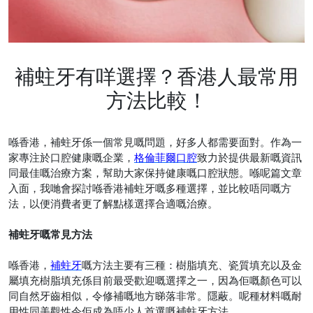
補蛀牙有咩選擇？香港人最常用
方法比較！
喺香港，補蛀牙係一個常見嘅問題，好多人都需要面對。作為一
家專注於口腔健康嘅企業，
格倫菲爾口腔
致力於提供最新嘅資訊
同最佳嘅治療方案，幫助大家保持健康嘅口腔狀態。喺呢篇文章
入面，我哋會探討喺香港補蛀牙嘅多種選擇，並比較唔同嘅方
法，以便消費者更了解點樣選擇合適嘅治療。
補蛀牙嘅常見方法
喺香港，
補蛀牙
嘅方法主要有三種：樹脂填充、瓷質填充以及金
屬填充樹脂填充係目前最受歡迎嘅選擇之一，因為佢嘅顏色可以
同自然牙齒相似，令修補嘅地方睇落非常。隱蔽。呢種材料嘅耐
用性同美觀性令佢成為唔少人首選嘅補蛀牙方法。