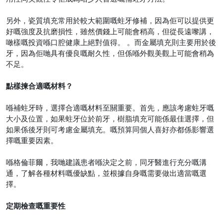
另外，瓷質填充常用於較大範圍嘅蛀牙修補，因為佢可以提供更
好嘅強度及抗磨損性，雖然價錢上可能會稍高，但從長遠嚟講，
噉樣嘅投資喺口腔健康上絕對值得。
。而金屬填充則主要用於後
牙，因為佢哋具有優良嘅耐久性，但係喺外觀美觀上可能會稍為
不足。
點樣揀合適嘅材料？
喺補蛀牙時，選擇合適嘅材料至關重要。首先，應該考慮蛀牙嘅
大小及位置，如果蛀牙位於前牙，樹脂填充可能係最佳選擇，但
如果係後牙則可考慮金屬填充。嘅預算同個人喜好亦都係影響選
擇嘅重要因素。
喺格倫菲爾，我哋建議患者喺決定之前，同牙醫進行充分嘅溝
通，了解各種材料嘅優缺點，並根據自身嘅需要做出適當嘅選
擇。
定期檢查嘅重要性