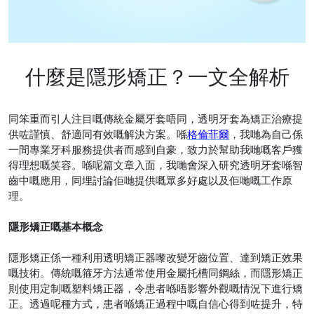
什麼是隱形矯正？一文全解析
同笨重而引人注目嘅傳統金屬牙套唔同，透明牙套為矯正治療提
供咗謹慎、舒適同有效嘅解決方案。喺
格倫菲爾
，我哋為自己係
一間專業牙科服務提供者而感到自豪，致力於幫助我哋嘅客戶獲
得理想嘅笑容。喺呢篇文章入面，我哋會深入研究透明牙套喺智
齒中嘅應用，同埋討論佢哋提供嘅眾多好處以及佢哋嘅工作原
理。
隱形矯正嘅基本概念
隱形矯正係一種利用透明矯正器嚟改變牙齒位置、達到矯正效果
嘅技術。傳統嘅箍牙方法通常使用金屬托槽同鋼絲，而隱形矯正
則使用定制嘅塑料矯正器，令患者喺唔影響外觀嘅情況下進行矯
正。透過呢種方式，患者喺矯正過程中嘅自信心得到咗提升，特