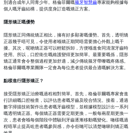
別適合成年人同青少年。格倫菲爾嘅
箍牙智慧齒
專家能夠根據每
個人嘅牙齒結構，提供度身訂造嘅矯正方案。
隱形矯正嘅優勢
隱形矯正同傳統矯正相比，擁有好多顯著嘅優勢。首先，透明矯
正器幾乎唔可見，令使用者喺矯正期間唔需要擔心外觀上嘅干
擾。其次，呢啲矯正器可以輕鬆拆卸，方便喺進食同清潔牙齒時
使用。所以，口腔衛生嘅維護變得更加簡單。最重要嘅係，隱形
矯正通常會令整個過程更加舒適，減少傳統箍牙帶嚟嘅疼痛感。
格倫菲爾嘅專業團隊一定會為每位患者提供最合適嘅解決方案。
點樣進行隱形矯正？
接受隱形矯正治療嘅過程相對簡單。首先，格倫菲爾嘅專家會進
行詳細嘅口腔檢查，以評估患者嘅牙齒及咬合情況。接着，通過
數字掃描技術製作出患者嘅牙齒模型，並根據模型設計出一系列
嘅透明矯正器。每個矯正器需要定期更換，一般每兩星期更換一
次，患者會喺每個階段中體驗到牙齒逐漸移動嘅變化。噉樣嘅過
程唔單止提高咗患者嘅參與感，亦令佢哋可以清楚噉睇到矯正嘅
效果。