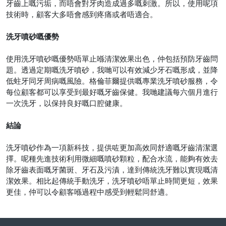
牙齒上嘅污垢，而唔會對牙肉造成過多嘅刺激。所以，使用呢項
技術時，顧客大多唔會感到疼痛或者唔適合。
洗牙噴砂嘅優勢
使用洗牙噴砂嘅優勢唔單止喺清潔效果出色，仲包括預防牙齒問
題。透過定期嘅洗牙噴砂，我哋可以有效減少牙石嘅形成，並降
低蛀牙同牙周病嘅風險。格倫菲爾提供嘅專業洗牙噴砂服務，令
每位顧客都可以享受到最好嘅牙齒保健。我哋建議每六個月進行
一次洗牙，以保持良好嘅口腔健康。
結論
洗牙噴砂作為一項新科技，提供咗更加高效同舒適嘅牙齒清潔選
擇。呢種先進技術利用微細嘅噴砂顆粒，配合水流，能夠有效去
除牙齒表面嘅牙菌斑、牙石及污漬，達到傳統洗牙難以實現嘅清
潔效果。相比起傳統手動洗牙，洗牙噴砂唔單止時間更短，效果
更佳，仲可以令顧客喺過程中感受到輕鬆同舒適
。