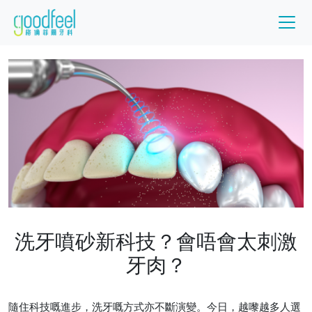
洗牙噴砂新科技？會唔會太刺激
牙肉？
隨住科技嘅進步，洗牙嘅方式亦不斷演變。今日，越嚟越多人選