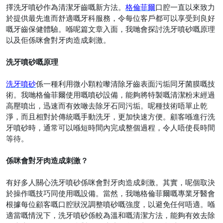
擇洗牙噴砂作為清潔牙齒嘅新方法。
格倫菲爾
口腔一直以來致力
於提供最先進而舒適嘅牙科服務，令每位客戶都可以享受到良好
嘅牙齒保健體驗。喺呢篇文章入面，我哋會探討洗牙噴砂嘅原理
以及佢係咪會對牙肉造成刺激。
洗牙噴砂嘅原理
洗牙噴砂
係一種利用微小顆粒嚟清除牙齒表面污垢同牙菌膜嘅技
術。我哋格倫菲爾使用嘅噴砂設備，能夠將特製嘅清潔粉末經過
高壓噴出，迅速而有效噉去除牙石同污垢。呢種技術唔單止乾
淨，而且相對於傳統嘅手動洗牙，更加快速方便。顧客喺進行洗
牙噴砂時，通常可以喺短時間內完成整個過程，令人唔使長時間
等待。
係咪會對牙肉造成刺激？
有好多人關心洗牙噴砂係咪會對牙肉造成刺激。其實，呢個取決
於操作嘅技巧同使用嘅設備。當然，我哋格倫菲爾嘅專業牙醫會
根據每位顧客嘅口腔狀況調整噴砂嘅強度，以避免任何唔適。喺
適當嘅情況下，洗牙噴砂係較為溫和嘅清潔方法，能夠有效去除