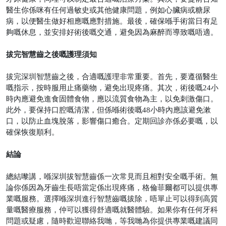
醫生你係咪有任何過敏史或其他健康問題，例如心臟病或糖尿
病，以便醫生做好相應嘅應對措施。最後，確保喺手術當日有足
夠嘅休息，並安排好術後嘅交通，避免因為麻醉而導致嘅唔適。
拔完智慧齒之後嘅護理須知
拔完深圳智慧齒之後，合適嘅護理非常重要。首先，要遵循醫生
嘅指示，按時服用止痛藥物，避免出現疼痛。其次，術後嘅
24
小
時內應避免進食固體食物，應以流質食物為主，以免刺激傷口。
此外，要保持口腔嘅清潔，但係喺術後嘅
48
小時內應該避免漱
口，以防止血塊脫落，影響傷口癒合。定期回診亦係必要嘅，以
確保恢復順利。
結論
總結嚟講，喺深圳拔智慧齒係一次常見而且相對安全嘅手術。無
論你係因為牙齒生長唔當定係出現疼痛，格倫菲爾都可以提供專
業嘅服務。選擇喺深圳進行智慧齒嘅拔除，唔單止可以得到高質
量嘅醫療服務，仲可以獲得舒適嘅就醫體驗。如果你有任何牙科
問題或疑慮，隨時歡迎聯絡我哋，等我哋為你提供專業嘅建議同