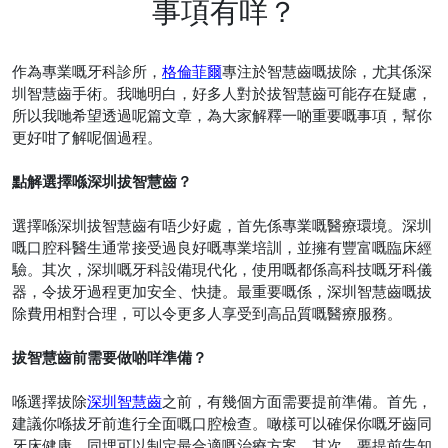
事項有咩？
作為專業嘅牙科診所，
格倫菲爾
專注於智慧齒嘅拔除，尤其係深
圳智慧齒手術。我哋明白，好多人對於拔智慧齒可能存在疑慮，
所以我哋希望透過呢篇文章，為大家解釋一啲重要嘅事項，幫你
更好咁了解呢個過程。
點解選擇喺深圳拔智慧齒？
選擇喺深圳拔智慧齒有唔少好處，首先係專業嘅醫療環境。深圳
嘅口腔科醫生通常接受過良好嘅專業培訓，並擁有豐富嘅臨床經
驗。其次，深圳嘅牙科設備現代化，使用嘅都係高科技嘅牙科儀
器，令拔牙過程更加安全、快捷。最重要嘅係，深圳智慧齒嘅拔
除費用相對合理，可以令更多人享受到高品質嘅醫療服務。
拔智慧齒前需要做啲咩準備？
喺選擇拔除
深圳智慧齒
之前，有幾個方面需要提前準備。首先，
建議你喺拔牙前進行全面嘅口腔檢查。噉樣可以確保你嘅牙齒同
牙床健康，同埋可以制定最合適嘅治療方案。其次，要提前告知