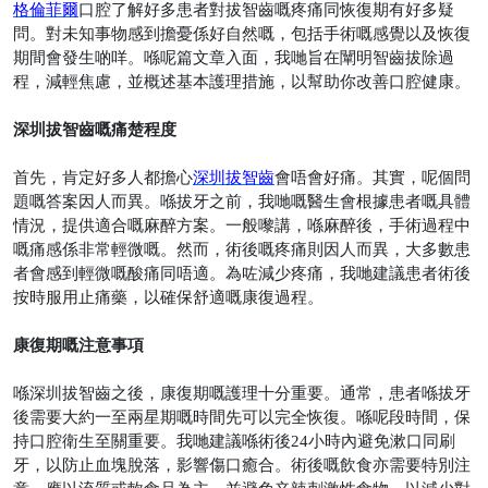
格倫菲爾
口腔了解好多患者對拔智齒嘅疼痛同恢復期有好多疑
問。對未知事物感到擔憂係好自然嘅，包括手術嘅感覺以及恢復
期間會發生啲咩。喺呢篇文章入面，我哋旨在闡明智齒拔除過
程，減輕焦慮，並概述基本護理措施，以幫助你改善口腔健康。
深圳拔智齒嘅痛楚程度
首先，肯定好多人都擔心
深圳拔智齒
會唔會好痛。其實，呢個問
題嘅答案因人而異。喺拔牙之前，我哋嘅醫生會根據患者嘅具體
情況，提供適合嘅麻醉方案。一般嚟講，喺麻醉後，手術過程中
嘅痛感係非常輕微嘅。然而，術後嘅疼痛則因人而異，大多數患
者會感到輕微嘅酸痛同唔適。為咗減少疼痛，我哋建議患者術後
按時服用止痛藥，以確保舒適嘅康復過程。
康復期嘅注意事項
喺深圳拔智齒之後，康復期嘅護理十分重要。通常，患者喺拔牙
後需要大約一至兩星期嘅時間先可以完全恢復。喺呢段時間，保
持口腔衛生至關重要。我哋建議喺術後
24
小時內避免漱口同刷
牙，以防止血塊脫落，影響傷口癒合。術後嘅飲食亦需要特別注