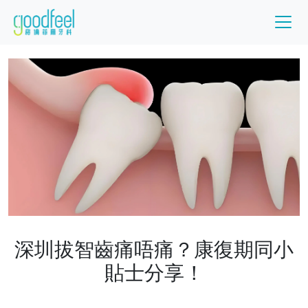
深圳拔智齒痛唔痛？康復期同小
貼士分享！