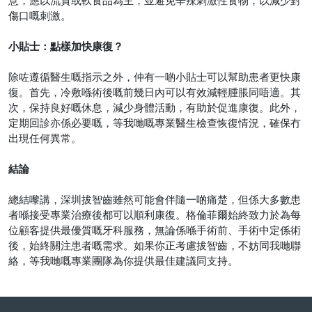
意，應以流質或軟食品為主，並避免辛辣刺激性食物，以減少對
傷口嘅刺激。
小貼士：點樣加快康復？
除咗遵循醫生嘅指示之外，仲有一啲小貼士可以幫助患者更快康
復。首先，冷敷喺術後嘅前幾日內可以有效減輕腫脹同唔適。其
次，保持良好嘅休息，減少身體活動，有助於促進康復。此外，
定期回診亦係必要嘅，等我哋嘅專業醫生檢查恢復情況，確保冇
出現任何異常。
結論
總結嚟講，深圳拔智齒雖然可能會伴隨一啲痛楚，但係大多數患
者喺接受專業治療後都可以順利康復。格倫菲爾始終致力於為每
位顧客提供最優質嘅牙科服務，無論係喺手術前、手術中定係術
後，始終關注患者嘅需求。如果你正考慮拔智齒，不妨同我哋聯
絡，等我哋嘅專業團隊為你提供最佳建議同支持。