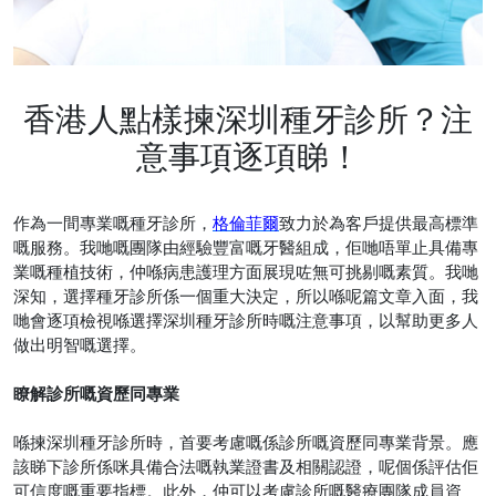
香港人點樣揀深圳種牙診所？注
意事項逐項睇！
作為一間專業嘅種牙診所，
格倫菲爾
致力於為客戶提供最高標準
嘅服務。我哋嘅團隊由經驗豐富嘅牙醫組成，佢哋唔單止具備專
業嘅種植技術，仲喺病患護理方面展現咗無可挑剔嘅素質。我哋
深知，選擇種牙診所係一個重大決定，所以喺呢篇文章入面，我
哋會逐項檢視喺選擇深圳種牙診所時嘅注意事項，以幫助更多人
做出明智嘅選擇。
瞭解診所嘅資歷同專業
喺揀深圳種牙診所時，首要考慮嘅係診所嘅資歷同專業背景。應
該睇下診所係咪具備合法嘅執業證書及相關認證，呢個係評估佢
可信度嘅重要指標。此外，仲可以考慮診所嘅醫療團隊成員資