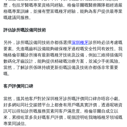
歷，包括牙醫嘅專業資格同經驗。格倫菲爾嘅醫療團隊都經過嚴
格嘅專業訓練，並擁有豐富嘅種牙經驗，能夠為客戶提供最專業
嘅建議同服務。
評估診所嘅設備同技術
另外，診所嘅設備同技術亦都係選擇
深圳種牙
診所時必須考慮嘅
要素。先進嘅齒科設備能夠確保種牙過程嘅安全性同有效性。我
哋格倫菲爾診所擁有最新嘅種牙技術及設備，例如三維掃描儀同
數碼化牙齒設計，能夠提供精確嘅治療方案，並減少手術風險。
當然，了解診所係咪持續更新佢嘅設備及技術亦都係非常重要
嘅。
客戶評價同口碑
當然，搵其他客戶對於深圳種牙診所嘅評價同口碑亦唔容小覷。
好多網站同社交媒體平台上都會有用戶嘅真實評價，透過呢啲資
訊可以得知診所嘅服務質素同客戶滿意度。格倫菲爾自成立以
來，累積咗眾多良好嘅客戶評價，呢個證明咗我哋喺種牙領域嘅
專業同誠信。