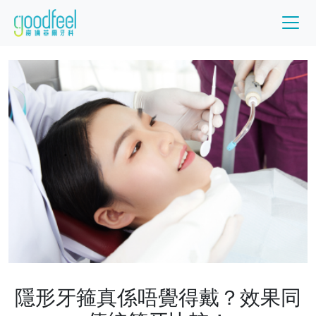
隱形牙箍真係唔覺得戴？效果同