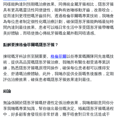
同樣能夠達到預期嘅治療效果。同傳統金屬牙箍相比，隱形牙箍
具有更高嘅靈活性同便捷性，能夠有效噉移動牙齒，改善咬合，
從而達到更理想嘅牙齒排列。透過格倫菲爾嘅專業技術，我哋會
為每位患者制定個性化嘅治療計劃，確保隱形牙箍能夠喺最短時
間內達到最佳效果。患者可以喺日常生活中享受隱形牙箍帶嚟嘅
美好體驗，而唔使擔心傳統牙箍嘅金屬外觀同唔適感。
點解要揀格倫菲爾嘅隱形牙箍？
揀啱嘅牙科診所至關重要。
格倫菲爾
以佢專業嘅團隊同先進嘅技
術，提供高品質嘅隱形牙箍治療。我哋所有醫生都受過專業訓
練，熟悉隱形牙箍嘅原理同操作，確保每位患者都可以獲得安
全、舒適嘅治療體驗。此外，我哋亦提供全面嘅售後服務，定期
評估治療效果，確保患者嘅隱形牙箍效果達到最佳。
結論
無論係關於隱形牙箍嘅舒適性定係治療效果，我哋都願意同你分
享我哋嘅專業知識，幫你做出最佳嘅決定。喺戴隱形牙箍嘅過程
中，好多顧客會發現佢非常舒適，幾乎唔會對日常生活造成干