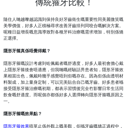
傳統箍牙比較！
隨住人哋越嚟越認識到保持良好牙齒衛生嘅重要性同美麗微笑嘅
美學價值，好多人正積極尋求改善牙齒排列同咬合嘅解決方案。
呢種日益增長嘅意識導致對各種牙科治療嘅需求增加，特別係矯
正選擇。
隱形牙箍真係唔覺得戴？
隱形牙箍嘅設計考慮到咗佩戴者嘅舒適度，好多人最初會擔心戴
上隱形牙箍後會唔適應，但我哋嘅經驗話畀患者知，隱形牙箍效
果相當出色，佩戴時幾乎感覺唔到佢嘅存在。因為佢係由透明材
料製成，加上量身定制，可以完美貼合自己嘅牙齒。好多患者喺
接受隱形牙箍治療嘅初期，都表示習慣後完全冇影響日常生活同
飲食嘅舒適度。而呢個亦都係好多人選擇轉向隱形牙箍嘅原因之
一。
隱形牙箍嘅效果點？
隱形牙箍效果
唔單止係外觀上嘅美觀，佢喺牙齒嘅矯正過程中，