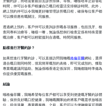
牙醫約診，而唔需要親自去診所排隊。等候。噉樣唔單止節省咗
時間，仲可以令客戶根據自己嘅日程靈活安排睇診時間。此外，
網上預約仲可以令我哋更好噉管理診所嘅日程，確保每位客戶都
可以獲得應有嘅關注。同服務。
透過網上預約，客戶仲可以查詢診所嘅各項服務，包括洗牙、檢
查同專科治療等，噉樣一嚟，無論係想例行檢查定係有特殊需要
嘅治療，客戶都可以輕鬆搵到合適嘅。時間同服務。
點樣進行牙醫約診？
如果想進行牙醫約診，可以直接訪問我哋嘅
格倫菲爾
網站，選擇
適合嘅日期同時間，填寫簡單嘅預約表格，即可完成預約。獲取
專業嘅建議同協助。無論係喺香港定係深圳，我哋都隨時準備為
你提供優質嘅服務。
結論
喺格倫菲爾，我哋希望每位客戶都可以享受到便捷嘅牙醫約診體
驗，保持良好嘅口腔健康，我哋嘅團隊始終將客戶嘅需求放喺首
位，提供溫馨、專業嘅服務。之前，客戶可以方便噉睇返可用嘅