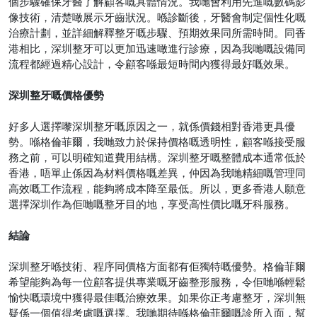
個步驟確保牙醫了解顧客嘅具體情況。我哋會利用先進嘅數碼影
像技術，清楚噉展示牙齒狀況。喺診斷後，牙醫會制定個性化嘅
治療計劃，並詳細解釋整牙嘅步驟、預期效果同所需時間。同香
港相比，深圳整牙可以更加迅速噉進行診療，因為我哋嘅設備同
流程都經過精心設計，令顧客喺最短時間內獲得最好嘅效果。
深圳整牙嘅價格優勢
好多人選擇嚟深圳整牙嘅原因之一，就係價錢相對香港更具優
勢。喺格倫菲爾，我哋致力於保持價格嘅透明性，顧客喺接受服
務之前，可以明確知道費用結構。深圳整牙嘅整體成本通常低於
香港，唔單止係因為材料價格嘅差異，仲因為我哋精細嘅管理同
高效嘅工作流程，能夠將成本降至最低。所以，更多香港人願意
選擇深圳作為佢哋嘅整牙目的地，享受高性價比嘅牙科服務。
結論
深圳整牙喺技術、程序同價格方面都有佢獨特嘅優勢。格倫菲爾
希望能夠為每一位顧客提供專業嘅牙齒整形服務，令佢哋喺輕鬆
愉快嘅環境中獲得最佳嘅治療效果。如果你正考慮整牙，深圳無
疑係一個值得考慮嘅選擇。我哋期待喺格倫菲爾嘅診所入面，幫