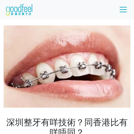
深圳整牙有咩技術？同香港比有
咩唔同？