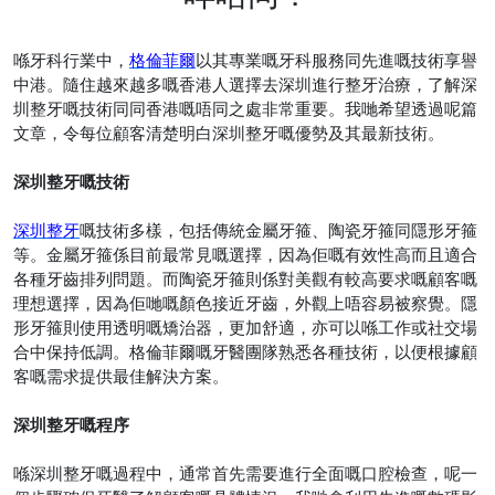
喺牙科行業中，
格倫菲爾
以其專業嘅牙科服務同先進嘅技術享譽
中港。隨住越來越多嘅香港人選擇去深圳進行整牙治療，了解深
圳整牙嘅技術同同香港嘅唔同之處非常重要。我哋希望透過呢篇
文章，令每位顧客清楚明白深圳整牙嘅優勢及其最新技術。
深圳整牙嘅技術
深圳整牙
嘅技術多樣，包括傳統金屬牙箍、陶瓷牙箍同隱形牙箍
等。金屬牙箍係目前最常見嘅選擇，因為佢嘅有效性高而且適合
各種牙齒排列問題。而陶瓷牙箍則係對美觀有較高要求嘅顧客嘅
理想選擇，因為佢哋嘅顏色接近牙齒，外觀上唔容易被察覺。隱
形牙箍則使用透明嘅矯治器，更加舒適，亦可以喺工作或社交場
合中保持低調。格倫菲爾嘅牙醫團隊熟悉各種技術，以便根據顧
客嘅需求提供最佳解決方案。
深圳整牙嘅程序
喺深圳整牙嘅過程中，通常首先需要進行全面嘅口腔檢查，呢一