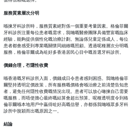
服務質素層次分明
喺揀牙科診所時，服務質素絕對係一個重要考量因素。格倫菲爾
牙科診所注重每位患者嘅需求，我哋嘅醫療團隊具備豐富嘅臨床
經驗，能夠提供個性化嘅治療計劃。無論係兒童定係成人，每位
患者都會感受到專業嘅關懷同細緻嘅照顧。透過呢種層次分明嘅
服務，格倫菲爾成為咗好多香港居民心目中嘅首選牙科診所。
價錢合理，冇隱性收費
喺香港嘅牙科診所入面，價錢成日令患者感到困惑。我哋格倫菲
爾堅持透明定價政策，所有服務嘅價格會喺治療之前清楚告知患
者，避免任何隱性收費嘅情況出現。患者可以放心噉揀自己需要
嘅服務，而唔使擔心最終嘅結算會超出預算。呢種透明度令到格
倫菲爾喺本地用戶中贏得咗好高嘅信譽，亦都係我哋喺眾多牙科
診所中脫穎而出嘅原因之一。
結論