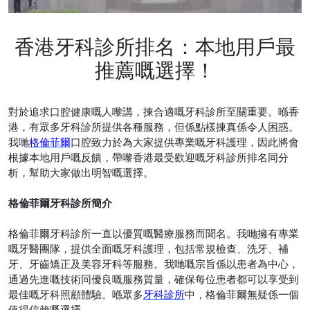
香港牙科診所排名：本地用戶最
推薦嘅選擇！
對於追求口腔健康嘅人嚟講，揀合適嘅牙科診所至關重要。喺香
港，有眾多牙科診所提供各種服務，但係點樣揀真係令人困惑。
我哋
格倫菲爾
口腔致力於為大家提供專業嘅牙科護理，因此將會
根據本地用戶嘅反饋，帶嚟香港最受歡迎嘅牙科診所排名同分
析，幫助大家做出明智嘅選擇。
格倫菲爾牙科診所簡介
格倫菲爾牙科診所一直以優質嘅醫療服務而聞名。我哋擁有專業
嘅牙醫團隊，提供全面嘅牙科護理，包括常規檢查、洗牙、補
牙、牙齒矯正及美容牙科等服務。我哋嘅宗旨係以患者為中心，
通過先進嘅技術同優良嘅服務質量，確保每位患者都可以享受到
最佳嘅牙科照顧體驗。喺眾多
牙科診所
中，格倫菲爾無疑係一個
值得信賴嘅選擇。