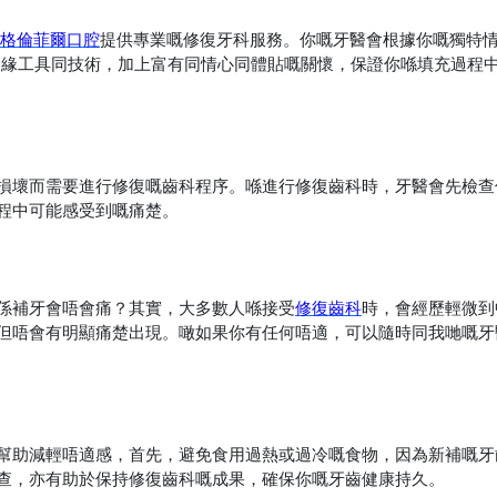
格倫菲爾口腔
提供專業嘅修復牙科服務。你嘅牙醫會根據你嘅獨特
邊緣工具同技術，加上富有同情心同體貼嘅關懷，保證你喺填充過程
損壞而需要進行修復嘅齒科程序。喺進行修復齒科時，牙醫會先檢查
程中可能感受到嘅痛楚。
係補牙會唔會痛？其實，大多數人喺接受
修復齒科
時，會經歷輕微到
但唔會有明顯痛楚出現。噉如果你有任何唔適，可以隨時同我哋嘅牙
幫助減輕唔適感，首先，避免食用過熱或過冷嘅食物，因為新補嘅牙
查，亦有助於保持修復齒科嘅成果，確保你嘅牙齒健康持久。