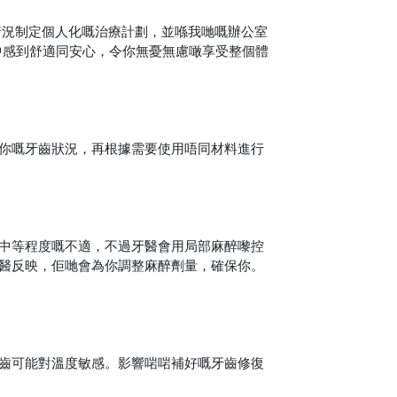
情況制定個人化嘅治療計劃，並喺我哋嘅辦公室
中感到舒適同安心，令你無憂無慮噉享受整個體
你嘅牙齒狀況，再根據需要使用唔同材料進行
中等程度嘅不適，不過牙醫會用局部麻醉嚟控
醫反映，佢哋會為你調整麻醉劑量，確保你。
齒可能對溫度敏感。影響啱啱補好嘅牙齒修復