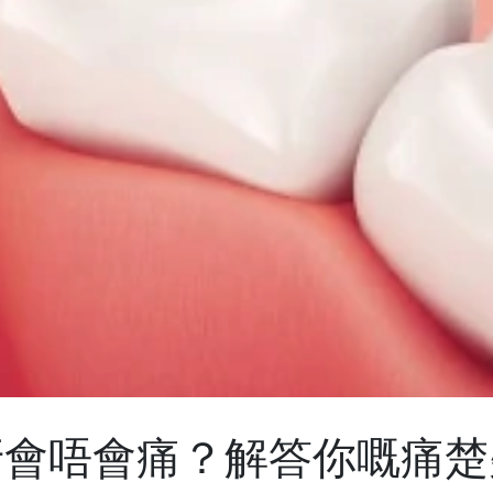
牙會唔會痛？解答你嘅痛楚