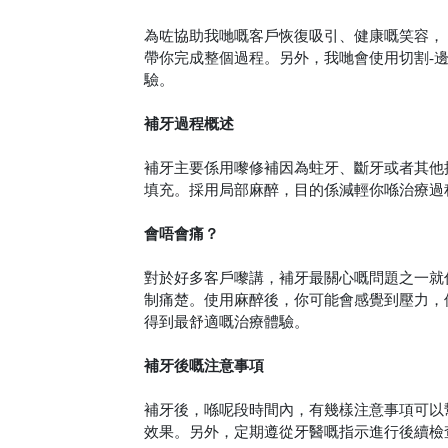
為咗協助我哋嘅客戶恢復吸引、健康嘅笑容，
帶你完成整個過程。另外，我哋會使用切割
-
驗。
補牙過程概述
補牙主要係用嚟修補因為蛀牙、斷牙或者其他
填充。採用局部麻醉，目的係減輕你喺治療過
會唔會痛？
對於好多客戶嚟講，補牙最關心嘅問題之一就
制痛楚。使用麻醉後，你可能會感覺到壓力，
得到最舒適嘅治療體驗。
補牙後嘅注意事項
補牙後，喺呢段時間內，有幾樣注意事項可以
效果。另外，定期遵從牙醫嘅指示進行後續檢