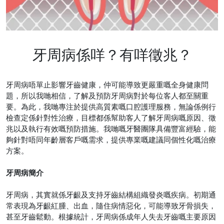
牙周病係咩？有咩徵兆？
牙周病唔單止影響牙齒健康，仲可能導致更嚴重嘅全身健康問
題，所以我哋相信，了解及預防牙周病對於每位客人都至關重
要。為此，我哋專注於提供高質素嘅口腔護理服務，無論係例行
檢查定係針對性治療，目標都係幫助客人了解牙周病嘅原因、徵
兆以及執行有效嘅預防措施。我哋嘅牙醫團隊具備豐富經驗，能
夠針對唔同年齡層客戶嘅需求，提供專業嘅建議同個性化嘅治療
方案。
牙周病簡介
牙周病，其實就係牙齦及支持牙齒結構組織發炎嘅疾病。初期通
常表現為牙齦紅腫、出血，隨住病情惡化，可能導致牙骨損失，
甚至牙齒鬆動。根據統計，牙周病係成年人失去牙齒嘅主要原因