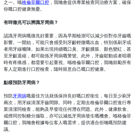
之一。喺
格倫菲爾口腔
，我哋會提供專業檢查同治療方案，確保
你嘅口腔健康無憂。
有咩徵兆可以辨識牙周病？
認識牙周病嘅徵兆好重要，因為早期檢測可以減少佢對你牙齒嘅
影響。一開始，可能只會感受到牙齦輕微嘅出血，特別係刷牙或
者用牙線嗰陣。如果出現持續嘅口臭、牙齦腫脹、顏色變紅，甚
至牙齦退縮，都可能係牙周病嘅警號。此外，牙齒鬆動或者咀嚼
時有疼痛感，都需要引起重視。喺格倫菲爾口腔，我哋鼓勵所有
客人定期進行口腔檢查，隨時留意自己嘅口腔健康。
點樣預防牙周病？
預防
牙周病
嘅最佳方法就係保持良好嘅口腔衛生，每日至少刷牙
兩次，用牙線清潔牙齒間隙。同時，定期去格倫菲爾口腔進行專
業清潔同檢查，能夠及早發現任何潛在問題。此外，健康飲食、
戒煙同控制糖分攝取，亦可以減低牙周病發生嘅機會。喺格倫菲
爾口腔，我哋會根據每位客人嘅需求，提供適合佢哋嘅預防建
議。