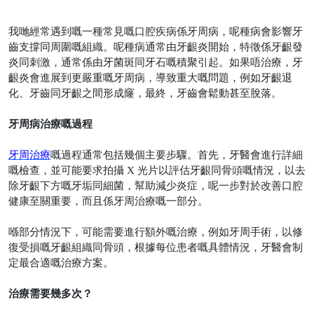
我哋經常遇到嘅一種常見嘅口腔疾病係牙周病，呢種病會影響牙
齒支撐同周圍嘅組織。呢種病通常由牙齦炎開始，特徵係牙齦發
炎同刺激，通常係由牙菌斑同牙石嘅積聚引起。如果唔治療，牙
齦炎會進展到更嚴重嘅牙周病，導致重大嘅問題，例如牙齦退
化、牙齒同牙齦之間形成窿，最終，牙齒會鬆動甚至脫落。
牙周病治療嘅過程
牙周治療
嘅過程通常包括幾個主要步驟。首先，牙醫會進行詳細
嘅檢查，並可能要求拍攝
X
光片以評估牙齦同骨頭嘅情況，以去
除牙齦下方嘅牙垢同細菌，幫助減少炎症，呢一步對於改善口腔
健康至關重要，而且係牙周治療嘅一部分。
喺部分情況下，可能需要進行額外嘅治療，例如牙周手術，以修
復受損嘅牙齦組織同骨頭，根據每位患者嘅具體情況，牙醫會制
定最合適嘅治療方案。
治療需要幾多次？