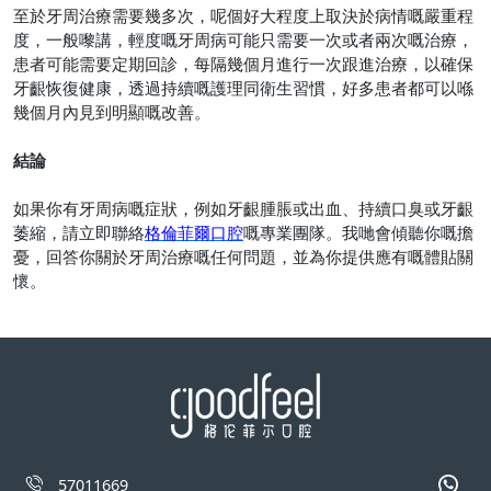
至於牙周治療需要幾多次，呢個好大程度上取決於病情嘅嚴重程
度，一般嚟講，輕度嘅牙周病可能只需要一次或者兩次嘅治療，
患者可能需要定期回診，每隔幾個月進行一次跟進治療，以確保
牙齦恢復健康，透過持續嘅護理同衛生習慣，好多患者都可以喺
幾個月內見到明顯嘅改善。
結論
如果你有牙周病嘅症狀，例如牙齦腫脹或出血、持續口臭或牙齦
萎縮，請立即聯絡
格倫菲爾口腔
嘅專業團隊。我哋會傾聽你嘅擔
憂，回答你關於牙周治療嘅任何問題，並為你提供應有嘅體貼關
懷。
57011669