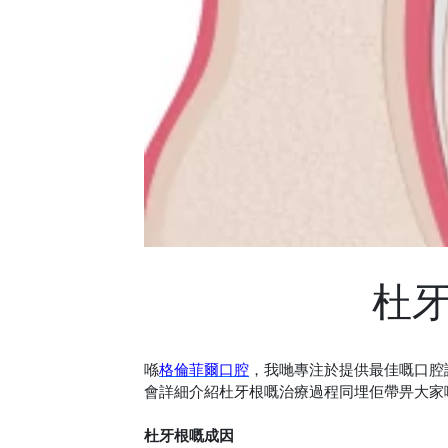
杜
喺
格倫菲爾口腔
，我哋專注於提供最佳嘅口腔
會詳細介紹杜牙根嘅治療過程同埋佢帶畀大家
杜牙根嘅成因