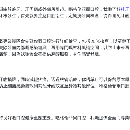
係由於蛀牙、牙周病或外傷所引起。喺格倫菲爾口腔，我哋了解
杜牙
牙根發生，首先就要注意口腔衛生，定期洗牙同檢查，從而避免牙齒
嘅專業團隊會先對你嘅口腔進行詳細檢查，包括
X
光檢查，以清楚
去除牙齒內部嘅感染組織，再用專門嘅材料填補空間，以防止未來再
痛楚，因為我哋會全程提供麻醉服務，令你感覺舒適。
牙齒損壞，同時減輕疼痛。透過根管治療，你唔單止可以保留原本嘅
防止細菌感染擴散到其他牙齒或甚至身體其他部位。喺格倫菲爾口腔
持良好嘅口腔健康至關重要。喺格倫菲爾口腔，我哋提供全面而專業