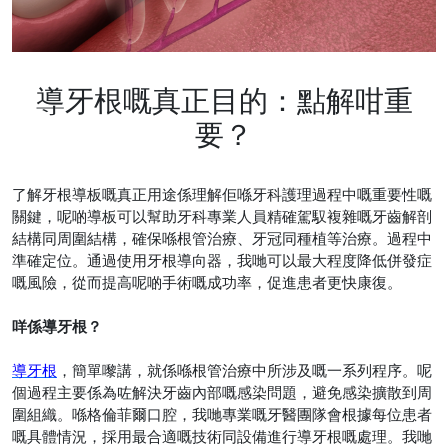
導牙根嘅真正目的：點解咁重
要？
了解牙根導板嘅真正用途係理解佢喺牙科護理過程中嘅重要性嘅
關鍵，呢啲導板可以幫助牙科專業人員精確駕馭複雜嘅牙齒解剖
結構同周圍結構，確保喺根管治療、牙冠同種植等治療。過程中
準確定位。通過使用牙根導向器，我哋可以最大程度降低併發症
嘅風險，從而提高呢啲手術嘅成功率，促進患者更快康復。
咩係導牙根？
導牙根
，簡單嚟講，就係喺根管治療中所涉及嘅一系列程序。呢
個過程主要係為咗解決牙齒內部嘅感染問題，避免感染擴散到周
圍組織。喺格倫菲爾口腔，我哋專業嘅牙醫團隊會根據每位患者
嘅具體情況，採用最合適嘅技術同設備進行導牙根嘅處理。我哋