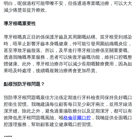
明白，呢個過程可能帶嚟不安，但係通過專業嘅治療，可以大大
減少痛楚並提升療效。
導牙根嘅重要性
導牙根嘅真正目的係保護牙齒及其周圍嘅結構。當牙根受到感染
時，唔單止影響牙齒本身嘅健康，仲可能引發周圍組織嘅炎症，
甚至導致牙齒脫落。所以，及早進行導牙根治療係至關重要嘅。
透過我哋嘅專業服務，患者可以恢復牙齒嘅功能，維持口腔嘅整
體健康。此外，導牙根治療亦可以減少長期嘅醫療費用，因為如
果唔及時處理，後續嘅複雜治療將會更加昂貴。
點樣預防牙根問題？
預防導牙根問題嘅最佳方法係定期進行牙科檢查同保持良好嘅口
腔衛生習慣。我哋建議每位顧客每日至少刷牙兩次，並用牙線清
潔牙縫。除此之外，避免過量攝取糖分以及定期潔牙，都可以有
效降低患牙根問題嘅風險。喺
格倫菲爾口腔
，我哋提供全面嘅口
腔護理服務，幫助顧客建立健康嘅口腔習慣。