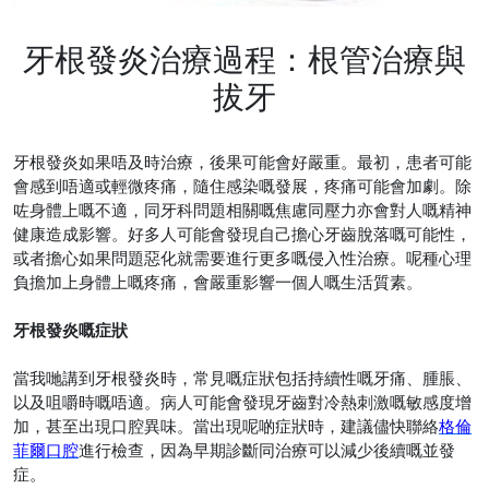
牙根發炎治療過程：根管治療與
拔牙
牙根發炎如果唔及時治療，後果可能會好嚴重。最初，患者可能
會感到唔適或輕微疼痛，隨住感染嘅發展，疼痛可能會加劇。除
咗身體上嘅不適，同牙科問題相關嘅焦慮同壓力亦會對人嘅精神
健康造成影響。好多人可能會發現自己擔心牙齒脫落嘅可能性，
或者擔心如果問題惡化就需要進行更多嘅侵入性治療。呢種心理
負擔加上身體上嘅疼痛，會嚴重影響一個人嘅生活質素。
牙根發炎嘅症狀
當我哋講到牙根發炎時，常見嘅症狀包括持續性嘅牙痛、腫脹、
以及咀嚼時嘅唔適。病人可能會發現牙齒對冷熱刺激嘅敏感度增
加，甚至出現口腔異味。當出現呢啲症狀時，建議儘快聯絡
格倫
菲爾口腔
進行檢查，因為早期診斷同治療可以減少後續嘅並發
症。