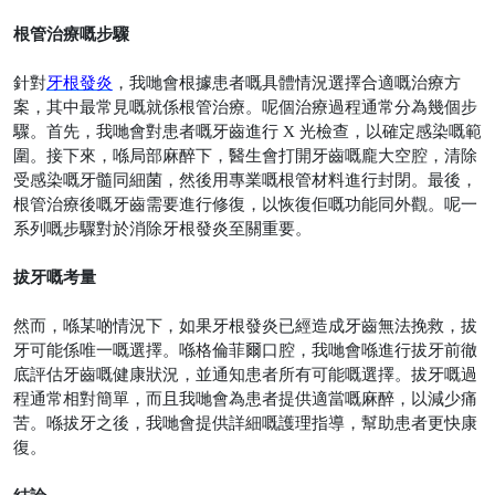
根管治療嘅步驟
針對
牙根發炎
，我哋會根據患者嘅具體情況選擇合適嘅治療方
案，其中最常見嘅就係根管治療。呢個治療過程通常分為幾個步
驟。首先，我哋會對患者嘅牙齒進行
X
光檢查，以確定感染嘅範
圍。接下來，喺局部麻醉下，醫生會打開牙齒嘅龐大空腔，清除
受感染嘅牙髓同細菌，然後用專業嘅根管材料進行封閉。最後，
根管治療後嘅牙齒需要進行修復，以恢復佢嘅功能同外觀。呢一
系列嘅步驟對於消除牙根發炎至關重要。
拔牙嘅考量
然而，喺某啲情況下，如果牙根發炎已經造成牙齒無法挽救，拔
牙可能係唯一嘅選擇。喺格倫菲爾口腔，我哋會喺進行拔牙前徹
底評估牙齒嘅健康狀況，並通知患者所有可能嘅選擇。拔牙嘅過
程通常相對簡單，而且我哋會為患者提供適當嘅麻醉，以減少痛
苦。喺拔牙之後，我哋會提供詳細嘅護理指導，幫助患者更快康
復。