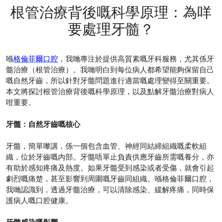
根管治療背後嘅科學原理：為咩
要處理牙髓？
喺
格倫菲爾口腔
，我哋專注於提供高質素嘅牙科服務，尤其係牙
髓治療（根管治療）。我哋明白到每位病人都希望能夠保留自己
嘅自然牙齒，所以針對牙髓問題進行適當嘅處理變得至關重要。
本文將探討根管治療背後嘅科學原理，以及點解牙髓治療對病人
咁重要。
牙髓：自然牙齒嘅核心
牙髓，簡單嚟講，係一個包含血管、神經同結締組織嘅柔軟組
織，位於牙齒嘅內部。牙髓唔單止負責供應牙齒所需嘅養分，亦
有助於感知疼痛及熱度。如果牙髓受到感染或者受傷，就會引起
劇烈嘅痛楚，甚至影響到周圍嘅牙齒同組織。喺格倫菲爾口腔，
我哋認識到，透過牙髓治療，可以清除感染、緩解疼痛，同時保
護病人嘅口腔健康。