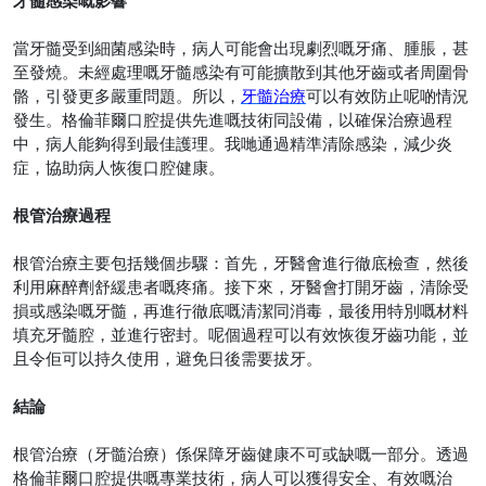
牙髓感染嘅影響
當牙髓受到細菌感染時，病人可能會出現劇烈嘅牙痛、腫脹，甚
至發燒。未經處理嘅牙髓感染有可能擴散到其他牙齒或者周圍骨
骼，引發更多嚴重問題。所以，
牙髓治療
可以有效防止呢啲情況
發生。格倫菲爾口腔提供先進嘅技術同設備，以確保治療過程
中，病人能夠得到最佳護理。我哋通過精準清除感染，減少炎
症，協助病人恢復口腔健康。
根管治療過程
根管治療主要包括幾個步驟：首先，牙醫會進行徹底檢查，然後
利用麻醉劑舒緩患者嘅疼痛。接下來，牙醫會打開牙齒，清除受
損或感染嘅牙髓，再進行徹底嘅清潔同消毒，最後用特別嘅材料
填充牙髓腔，並進行密封。呢個過程可以有效恢復牙齒功能，並
且令佢可以持久使用，避免日後需要拔牙。
結論
根管治療（牙髓治療）係保障牙齒健康不可或缺嘅一部分。透過
格倫菲爾口腔提供嘅專業技術，病人可以獲得安全、有效嘅治