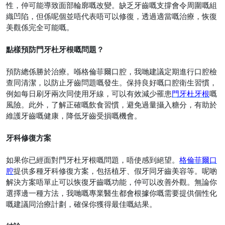
性，仲可能導致面部輪廓嘅改變。缺乏牙齒嘅支撐會令周圍嘅組
織凹陷
，
但係呢個並唔代表唔可以修復，透過適當嘅治療，恢復
美觀係完全可能嘅。
點樣預防門牙杜牙根嘅問題？
預防總係勝於治療。喺格倫菲爾口腔，我哋建議定期進行口腔檢
查同清潔，以防止牙齒問題嘅發生。保持良好嘅口腔衛生習慣，
例如每日刷牙兩次同使用牙線，可以有效減少罹患
門牙杜牙根
嘅
風險。此外，了解正確嘅飲食習慣，避免過量攝入糖分，有助於
維護牙齒嘅健康，降低牙齒受損嘅機會。
牙科修復方案
如果你已經面對門牙杜牙根嘅問題，唔使感到絕望。
格倫菲爾口
腔
提供多種牙科修復方案，包括植牙、假牙同牙齒美容等。呢啲
解決方案唔單止可以恢復牙齒嘅功能，仲可以改善外觀。無論你
選擇邊一種方法，我哋嘅專業醫生都會根據你嘅需要提供個性化
嘅建議同治療計劃，確保你獲得最佳嘅結果。