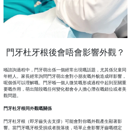
門牙杜牙根後會唔會影響外觀？
喺諮詢過程中，門牙萌出係一個經常出現嘅話題，尤其係兒童同
年輕人。家長經常詢問門牙萌出會對小朋友嘅外貌造成咩影響，
呢個係可以理解嘅。門牙喺一個人微笑嘅形成過程中起到至關重
要嘅作用，萌出階段嘅任何變化都會令人擔心潛在嘅錯位或者美
觀問題。
門牙杜牙根同外觀嘅關係
門牙杜牙根（即牙齒失去支撐）可能會對你嘅外觀產生顯著影
響。當門牙嘅牙根受損或者脫落後，唔單止會影響牙齒嘅穩定