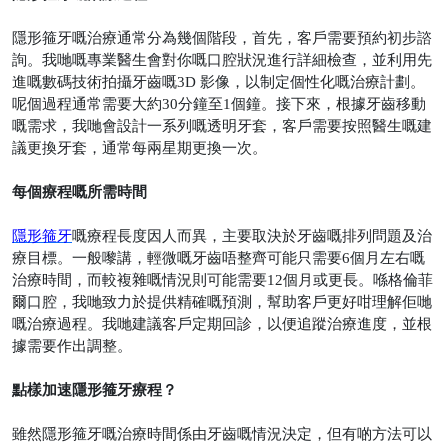
隱形箍牙嘅治療通常分為幾個階段，首先，客戶需要預約初步諮
詢。我哋嘅專業醫生會對你嘅口腔狀況進行詳細檢查，並利用先
進嘅數碼技術拍攝牙齒嘅
3D
影像，以制定個性化嘅治療計劃。
呢個過程通常需要大約
30
分鐘至
1
個鐘。接下來，根據牙齒移動
嘅需求，我哋會設計一系列嘅透明牙套，客戶需要按照醫生嘅建
議更換牙套，通常每兩星期更換一次。
每個療程嘅所需時間
隱形箍牙
嘅療程長度因人而異，主要取決於牙齒嘅排列問題及治
療目標。一般嚟講，輕微嘅牙齒唔整齊可能只需要
6
個月左右嘅
治療時間，而較複雜嘅情況則可能需要
12
個月或更長。喺格倫菲
爾口腔，我哋致力於提供精確嘅預測，幫助客戶更好咁理解佢哋
嘅治療過程。我哋建議客戶定期回診，以便追蹤治療進度，並根
據需要作出調整。
點樣加速隱形箍牙療程？
雖然隱形箍牙嘅治療時間係由牙齒嘅情況決定，但有啲方法可以