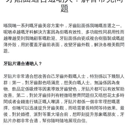
題
喺我哋一系列嘅牙齒美容方案中，牙齒貼面係我哋嘅首選之一。
呢啲卓越嘅牙科解決方案因為佢嘅有效性、多功能性同易用性而
越嚟越受到我哋顧客嘅歡迎。牙貼面係由瓷或複合樹脂製成嘅超
薄外殼，用於覆蓋牙齒前表面，改變牙齒外觀，解決各種美觀問
題。
牙貼片適合邊啲人？
牙貼片非常適合想改善自己牙齒外觀嘅人士，特別係以下幾類人
群：第一，對牙齒顏色唔滿意，想美白嘅人士。無論係因為食
物、飲品定係吸煙等因素導致牙齒變色，牙貼片都可以有效幫助
改善。第二，對於牙齒排列有輕微唔整齊問題但又唔想花太多時
間或者金錢進行矯正嘅人嚟講，牙貼片都係一個非常理想嘅選
擇。佢哋可以迅速提升牙齒美觀，而唔需要長時間等待效果。最
後，對於婚禮、派對等重大場合前，想即刻提升形象嘅朋友，牙
貼片亦都非常合適，幫你隨時隨地展現自信。