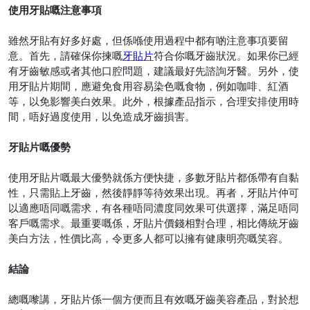
使用牙貼嘅注意事項
雖然牙貼有好多好處，但係喺使用過程中都有啲注意事項要留
意。首先，請確保你揀嘅
牙貼片
符合你嘅牙齒狀況。如果你已經
有牙齒敏感或者其他口腔問題，建議最好先諮詢牙醫。另外，使
用牙貼片期間，應避免食用容易染色嘅食物，例如咖啡、紅酒
等，以免影響美白效果。此外，根據產品指示，合理安排使用時
間，唔好過度使用，以免造成牙齒損害。
牙貼片嘅優勢
使用牙貼片嘅最大優勢就係方便快捷
，
多數牙貼片都係帶有自黏
性，只需貼上牙齒，然後靜靜等待效果出現。再者，牙貼片仲可
以適應唔同嘅需求，有各種唔同濃度同效果可供選擇，滿足唔同
客戶嘅需求。最重要嘅係，牙貼片價錢相對合理，相比傳統牙齒
美白方法，性價比高，令更多人都可以擁有健康明亮嘅笑容。
結論
總嘅嚟講，牙貼片係一個方便而且有效嘅牙齒美容產品，對於想