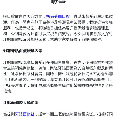
嘅事
喺口腔健康同美容方面，
格倫菲爾口腔
一直以來都受到廣泛嘅歡
迎。作為一間專注於牙齒美容及整形嘅專業機構，我哋提供多種
服務，包括牙貼面。我哋嘅目標係為客戶提供最優質嘅護理服
務，令到每位客戶都可以展現自信笑容。今次我哋將會深入探討
牙貼面價錢及其相關因素，幫助大家更好噉了解呢個療程。
影響牙貼面價錢嘅因素
牙貼面價錢嘅高低會受到多種因素影響。首先，使用嘅材料種類
會直接關係到價格。例如，陶瓷牙貼面因為其自然嘅外觀及耐用
性，通常比樹脂材質貴。同時，醫生嘅經驗及技術水平亦會影響
到牙貼面價錢。一般嚟講，專業嘅牙醫可能會收取較高嘅費用，
但從長遠嚟講，技術更精湛嘅醫生操作所帶嚟嘅效果往往更值得
信賴。
牙貼面價錢大概範圍
當提到
牙貼面價錢
，通常市面上嘅價錢範圍相當廣泛。根據唔同